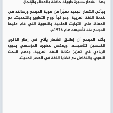
بهذا الشعار مسيرةً طويلةً حافلة بالعطاء والإنجاز.
ويأتي الشعار الجديد معبّراً عن هوية المجمع ورسالته في
خدمة اللغة العربية، ومواكباً لروح التطوير والتحديث، مع
الحفاظ على الثوابت العلمية واللغوية التي قام عليها
المجمع منذ تأسيسه عام 1976م.
وأكد المجمع أن إطلاق الشعار يأتي في إطار الذكرى
الخمسين لتأسيسه، ويعكس حضوره المؤسسي ودوره
الريادي في تعزيز مكانة اللغة العربية، ودعم البحث
اللغوي، والتفاعل مع قضايا اللغة في العصر الحديث.