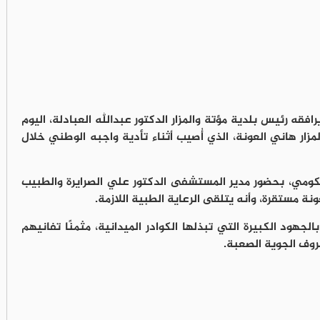
يرافقه رئيس بلدية مؤتة والمزار الدكتور
عبدالله العبادلة
، اليوم
مزار
هاني العونة
، الذي أُصيب أثناء تأدية واجبه الوطني خلال
كومي
، بحضور مدير المستشفى الدكتور
علي الصرايرة
والطبيب
ونة مستقرة، وأنه يتلقى الرعاية الطبية اللازمة.
جهود الكبيرة التي تبذلها الكوادر الميدانية، مثمنًا تفانيهم
وف الجوية الصعبة.