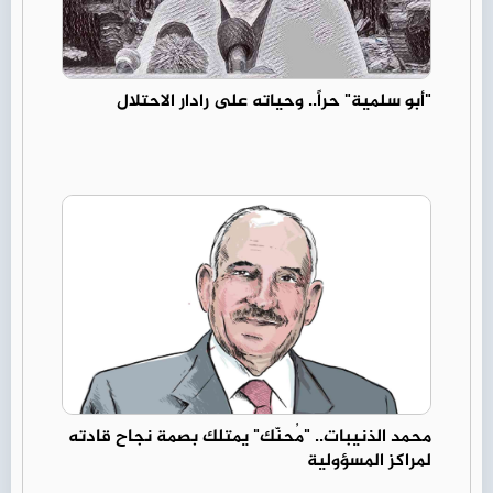
"أبو سلمية" حراً.. وحياته على رادار الاحتلال
محمد الذنيبات.. "مُحنّك" يمتلك بصمة نجاح قادته
لمراكز المسؤولية