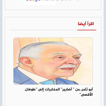
اقرأ أيضا
أبو ثامر..من " أضابير" المخابرات إلى "طوفان
الأقصى"