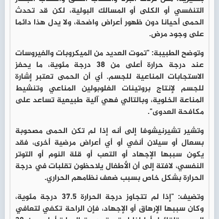
التنفسي أو الكلى أو المسالك البولية، لكن قد تحدث
الحمى أحيانا دون ظهور أعراض واضحة، ولا يدل هذا دائما
على وجود مرض.
وتوضح الطبيبة: "تموت العديد من الميكروبات والفيروسات
عند درجة حرارة أعلى من 38 درجة مئوية، ما يحفز
الاستجابات المناعية للجسم. أي أن الحمى تعتبر إشارة
للجسم لإنتاج بروتينات الغلوبولين المناعي وتنشيط
المناعة الخلوية، وبالتالي فهي آلية طبيعية تساعد على
مكافحة العدوى".
وتشير تشيرنيشوفا إلى أنه إذا لم تكن الحمى مصحوبة
بسعال أو سيلان أنفي أو أي أعراض مرضية أخرى، فقد
يكون سببها الإجهاد أو التعب أو قلة النوم أو التوتر
النفسي، لافتة إلى أن الأطفال يلاحظون تقلبات في درجة
الحرارة بشكل خاص بسبب ضعف نظامهم الحراري.
وتضيف: "إذا لم تتجاوز درجة الحرارة 37.5 درجة مئوية،
وكان سببها الإرهاق أو الإجهاد، فإن الراحة تكفي لتعافي