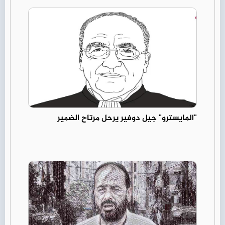
"المايسترو" جيل دوفير يرحل مرتاح الضمير