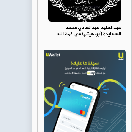
عبدالحليم عبدالهادي محمد
السعايدة (أبو هيثم) في ذمة الله