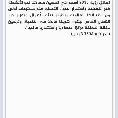
إطلاق رؤية 2030 أسهم في تحسين معدلات نمو الأنشطة
غير النفطية واستمرار احتواء التضخم عند مستويات أدنى
من نظيراتها العالمية وتطوير بيئة الأعمال وتعزيز دور
القطاع الخاص ليكون شريكا فاعلا في التنمية، وترسيخ
مكانة المملكة مركزا اقتصاديا واستثماريا عالميا".
(الدولار = 3.7536 ريال)