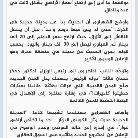
موقعها، ما أدى إلى ارتفاع أسعار الأراضي بشكل لافت في
عدة مناطق.
وأوضح الظهراوي أن الحديث بدأ عن مدينة جديدة في
الكرك، "حتى لم يبقَ فيها دونم واحد"، قبل أن ينتقل
النقاش إلى الأزرق، حيث ارتفع سعر الدونم إلى 20 ألف
دينار، ثم الغباوي ليصل إلى 30 ألف دينار، واليوم، بحسب
قوله، يجري الحديث عن مدينة في منطقة عمرة، وهو
الإعلان الرسمي الأخير.
وتوجّه النائب الظهراوي إلى رئيس الوزراء الدكتور جعفر
حسان قائلا: "دولة الرئيس، بنصحك بدل المدن الجديدة
صلّح المدن القديمة اللي غرقت بقشّة. طالبنا بعبّارات
حطّيتوا كاميرات!"، في إشارة ساخرة إلى الإهمال في
البنية التحتية للمدن القائمة.
وأضاف الظهراوي مستخدما تشبيها لاذعا: "المدينة
الجديدة صارت مثل الكرسي الدوّار… لحد ما تخلّص أراضي
غوار"، في إشارة إلى حالة الفوضى وعدم الوضوح في
الإعلان عن المشروع الجديد وتأثيره على السوق العقاري.