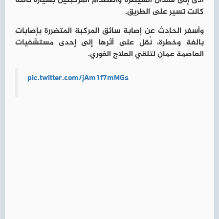
أدى إلى فقدان السيطرة واصطدام المركبتين بسيارة ثالثة
كانت تسير على الطريق.
وأسفر الحادث عن إصابة سائق المركبة المتضررة بإصابات
بالغة وخطرة، نُقل على أثرها إلى إحدى مستشفيات
العاصمة عمان لتلقي العلاج الفوري.
pic.twitter.com/jAm1f7mMGs