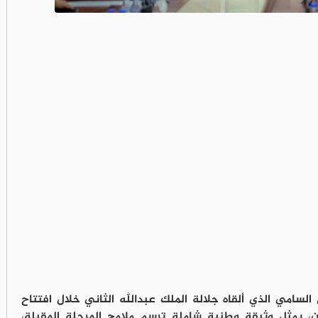
لسامي الذي ألقاه جلالة الملك عبدالله الثاني خلال افتتاح
ين، يمثل وثيقة وطنية شاملة ترسم ملامح المرحلة المقبلة،