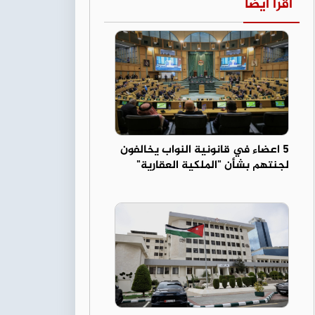
اقرأ أيضا
5 اعضاء في قانونية النواب يخالفون
لجنتهم بشأن "الملكية العقارية"