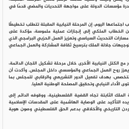
قدرة مؤسسات الدولة على مواجهة التحديات والمضي قدمًا في
جتماعها اليوم، إن المرحلة النيابية المقبلة تتطلب تخطيطًا
ضامين الخطاب الملكي إلى إنجازات عملية ملموسة، مؤكدة على
سارات التحديث السياسي وتعزيز العمل الحزبي البرامجي الذي
توجيهات جلالة الملك بترسيخ ثقافة المشاركة والعمل الجماعي
ع الكتل النيابية الأخرى خلال مرحلة تشكيل اللجان الدائمة،
ان ويعزز روح العمل الجماعي والمؤسسي داخل المجلس. وأكدت أن
والتخصص، بهدف تفعيل الدور التشريعي والرقابي للمجلس بما
 الأداء النيابي وتحقيق المصلحة الوطنية العليا.
الملك الثابتة تجاه القضية الفلسطينية، ووقوفه الدائم إلى
يده التأكيد على الوصاية الهاشمية على المقدسات الإسلامية
الأردن التاريخي والأخلاقي بدعم الحق الفلسطيني وصون هوية