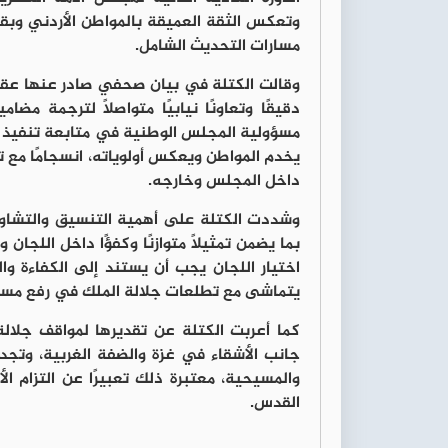
وتعكس الثقة العميقة بالمواطن الأردني وب
مسارات التحديث الشامل.
وقالت الكتلة في بيان صحفي صادر عنها عقب ا
دقيقًا وتعاونًا نيابيًا متواصلًا لترجمة م
مسؤولية المجلس الوطنية في متابعة تنفيذ م
يخدم المواطن ويعكس أولوياته، انسجامًا مع 
داخل المجلس وخارجه.
وشددت الكتلة على أهمية التنسيق والتشاور م
بما يضمن تمثيلًا متوازنًا وكفؤًا داخل اللج
اختيار اللجان يجب أن يستند إلى الكفاءة 
يتماشى مع تطلعات جلالة الملك في رفع مستوى
كما أعربت الكتلة عن تقديرها لمواقف جلالة 
جانب الأشقاء في غزة والضفة الغربية، وتجد
والمسيحية، معتبرة ذلك تعبيرًا عن التزام 
القدس.