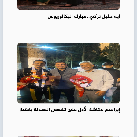
آية خليل تركي.. مبارك البكالوريوس
إبراهيم عكاشة الأول على تخصص الصيدلة بامتياز