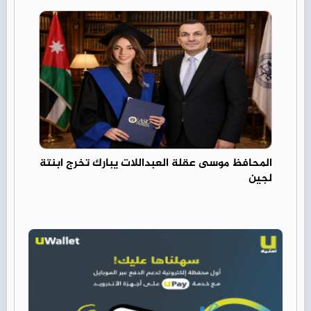
المحافظ موسى عقلة العبداللات يبارك تخرج ابنتة
لجين