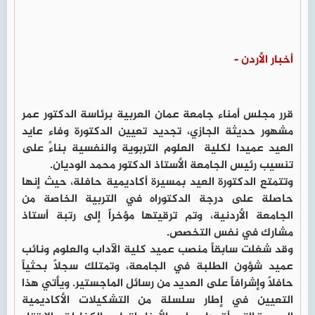
أخبار الأردن -
قرر مجلس أمناء جامعة عمان العربية برئاسة الدكتور عمر
مشهور حديثة الجازي، تجديد تعيين الدكتورة وفاء عايد
العيد عميدا لكلية العلوم التربوية والنفسية بناءً على
تنسيب رئيس الجامعة الأستاذ الدكتور محمد الوديان.
وتتمتع الدكتورة العيد بمسيرة أكاديمية حافلة، حيث إنها
حاصلة على درجة الدكتوراه في التربية الخاصة من
الجامعة الأردنية، وتم ترقيتها مؤخراً إلى رتبة أستاذ
مشارك في نفس التخصص.
وقد شغلت سابقاً منصب عميد كلية الآداب والعلوم ونائب
عميد شؤون الطلبة في الجامعة، وتمتلك سجلاً بحثياً
حافلاً وإشرافاً على العديد من رسائل الماجستير. ويأتي هذا
التعيين في إطار سلسلة من التشكيلات الأكاديمية