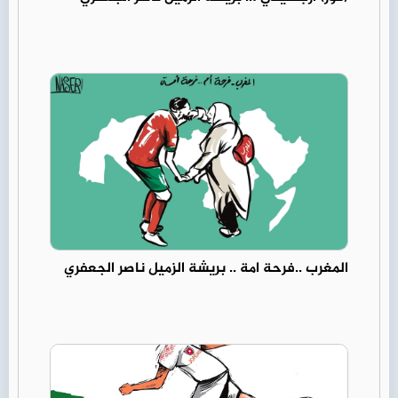
المغرب ..فرحة امة .. بريشة الزميل ناصر الجعفري