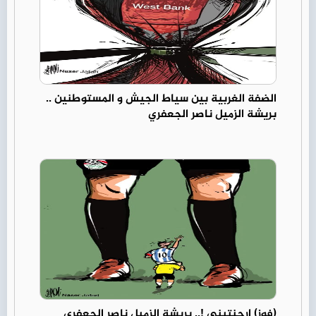
الضفة الغربية بين سياط الجيش و المستوطنين ..
بريشة الزميل ناصر الجعفري
(فوز) ارجنتيني !.. بريشة الزميل ناصر الجعفري