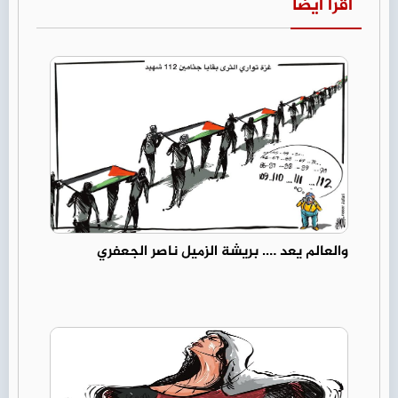
اقرأ أيضا
والعالم يعد …. بريشة الزميل ناصر الجعفري