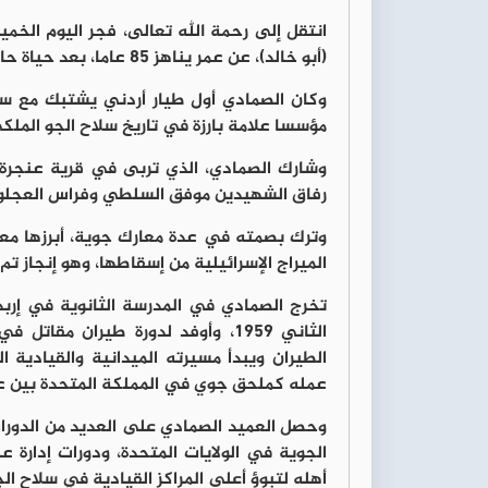
انتقل إلى رحمة الله تعالى، فجر اليوم الخمي
(أبو خالد)، عن عمر يناهز 85 عاما، بعد حياة حافلة بالعطاء العسكري والوطني.
وكان الصمادي أول طيار أردني يشتبك مع سر
مؤسسا علامة بارزة في تاريخ سلاح الجو الملكي
رفاق الشهيدين موفق السلطي وفراس العجلو
الميراج الإسرائيلية من إسقاطها، وهو إنجاز تم
الطيران ويبدأ مسيرته الميدانية والقيادي
عمله كملحق جوي في المملكة المتحدة بين عامي 1973 و
وحصل العميد الصمادي على العديد من الدورات 
الجوية في الولايات المتحدة، ودورات إدارة عل
أهله لتبوؤ أعلى المراكز القيادية في سلاح الج