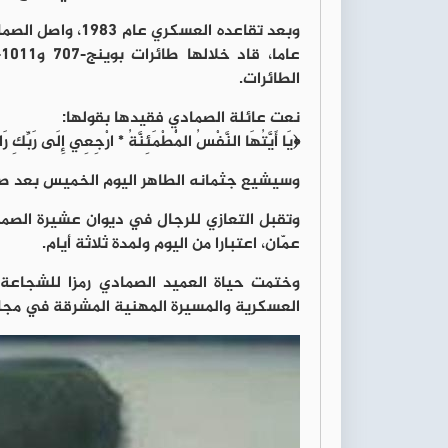
الطائرات.
نعت عائلة الصمادي فقيدها بقولها:
﴿يَا أَيَّتُهَا النَّفْسُ الْمُطْمَئِنَّةُ * ارْجِعِي إِلَى رَبّ
وسيشيع جثمانه الطاهر اليوم الخميس بعد صلاة
وتقبل التعازي للرجال في ديوان عشيرة الص
عمّان، اعتبارا من اليوم ولمدة ثلاثة أيام.
وختمت حياة العميد الصمادي رمزا للشجاعة و
العسكرية والمسيرة المهنية المشرقة في مجال