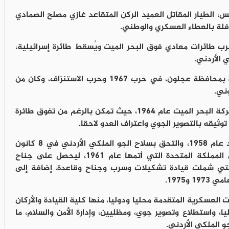
س، الطيار المقاتل العميد الركن المتقاعد غازي مصلح الصمادي
ب طائرات معادي فوق البحر الميت ويُسقط طائرة إسرائيلية،
 الأردني.
وشارك الصمادي، الذي تربى في قرية عنجرة بمحافظة عجلون، في حرب 1967 وحرب الاستنزاف، وكان من
ني.
وترك بصمته في عدة معارك جوية، أبرزها معركة البحر الميت عام 1964، حيث تمكن بالرغم من تفوق طائرة
 توثيقه بالتصوير الجوي واعتراف العدو لاحقا.
تخرج الصمادي في المدرسة الثانوية في إربد عام 1958، والتحق بسلاح الجو الملكي الأردني في 8 كانون
الثاني 1959، وأوفد لدورة طيران مقاتل في المملكة المتحدة التي أتمها عام 1961، ليحصل على جناح
ة التي شملت قيادة تشكيلات وسرب وجناح وقاعدة، إضافة إلى
1975.
العسكرية المتقدمة محليا ودوليا، منها كلية القيادة والأركان
يا، واستطلاع وتصوير جوي، ومظليين، وإدارة الأمن والسلام، ما
و الملكي الأردني.