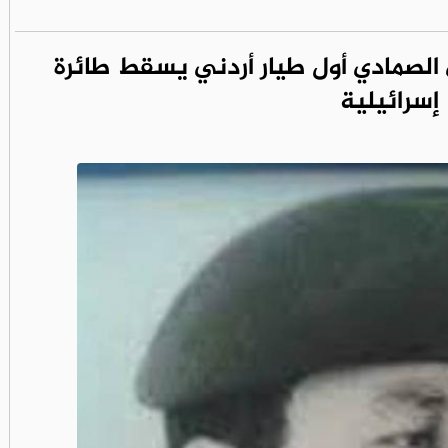
 الصمادي أول طيار أردني يسقط طائرة
إسرائيلية