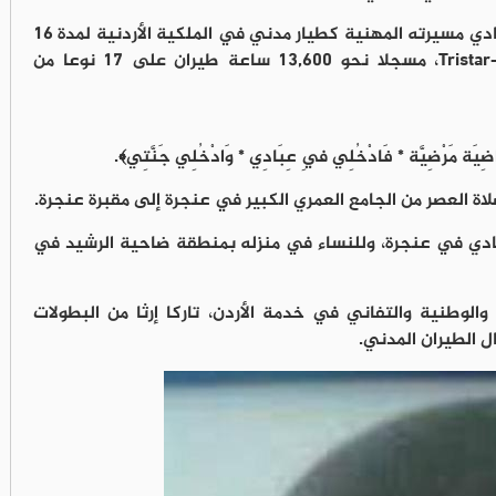
وبعد تقاعده العسكري عام 1983، واصل الصمادي مسيرته المهنية كطيار مدني في الملكية الأردنية لمدة 16
عاما، قاد خلالها طائرات بوينج-707 وTristar-1011، مسجلا نحو 13,600 ساعة طيران على 17 نوعا من
ِكِ رَاضِيَة مَرْضِيَّة * فَادْخُلِي فِي عِبَادِي * وَادْخُلِي جَنَّتِي﴾.
 العصر من الجامع العمري الكبير في عنجرة إلى مقبرة عنجرة.
مادي في عنجرة، وللنساء في منزله بمنطقة ضاحية الرشيد في
الوطنية والتفاني في خدمة الأردن، تاركا إرثا من البطولات
 الطيران المدني.