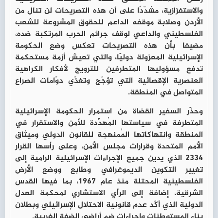
والاستفزازية، مشدّدًا على أن هذه التصريحات لن تنال من
الأردن وصلابة موقفه الداعم للحقوق المشروعة للشعب
الفلسطيني والداعي لوقف جرائم الحرب المرتكبة ضده،
مضيفا بأن هذه التصريحات تعكس وضع الحكومة
الإسرائيلية المعزولة دوليّا، والتي تعيش أزمة مستحكمة
تدفع مسؤوليها المتطرفين للترويج لأفكار الكراهية
العنصرية الإقصائية التي تؤجّج وتغذّي دوّامات الصراع
المتواصل في المنطقة.
وحذّر السفير القضاة من استمرار الحكومة الإسرائيلية
المتطرفة في سياستها المُهدِّدة للأمن والاستقرار في
المنطقة وانتهاكاتها المُمنهجة للقانون الدولي وميثاق
الأمم المتحدة وقرارات مجلس الأمن، وعلى رأسها القرار
٢٣٣٤ الذي يدين جميع الإجراءات الإسرائيلية الرامية إلى
تغيير التكوين الديموغرافي وطابع ووضع الأرض
الفلسطينية المحتلة منذ عام 1967، بما فيها القدس
الشرقية، إضافة إلى الرأي الاستشاري لمحكمة العدل
الدولية الذي أكّد عدم قانونية الاحتلال الإسرائيلي وبطلان
بناء المستوطنات وإجراءات ضم أراضي الضفة الغربية.