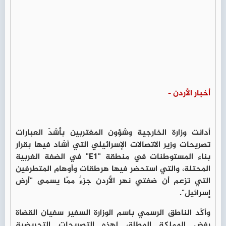
أخبار الأردن -
أدانت وزارة الخارجية وشؤون المغتربين بأشدّ العبارات
تصريحات وزير الاتصالات الإسرائيلي التي أشاد فيها بقرار
بناء المستوطنات في منطقة "E1" في الضفة الغربية
المحتلة، والتي استحضر فيها هرطقات وأوهام المتطرفين
التي تزعم أن ضفتي نهر الأردن جزءٌ ممّا يسمى "أرض
إسرائيل".
وأكّد الناطق الرسمي باسم الوزارة السفير سفيان القضاة
رفض المملكة المطلق لهذه التصريحات التحريضية