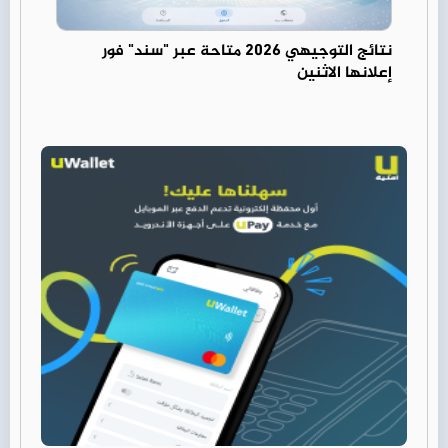
نتائج التوجيهي 2026 متاحة عبر "سند" فور
إعلانها الاثنين