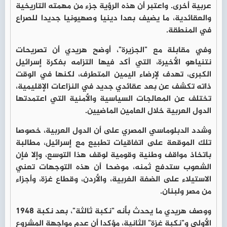
عربية أخرى. واعتبر أن هذه الرؤية جزء من مهمته التاريخية
والعقائدية، ما يضيف بعدا دينيا وصهيونيا جديدا للصراع
في المنطقة.
وفي مقابلة مع "الجزيرة"، أوضح هريدي أن تصريحات
نتنياهو الأخيرة، التي أكد فيها التزامه بفكرة إسرائيل
الكبرى، تهدف لإرضاء اليمين المتطرف، لكنها في الوقت
ذاته تكشف عن بعد عقائدي جديد في النزاعات الإقليمية،
تختلف عن المعالجات السياسية والأمنية التي اعتمدتها
الدول العربية خلال العامين الماضيين.
وشدد الدبلوماسي المصري على أن الدول العربية، خصوصا
تلك الموقعة على اتفاقيات تطبيع مع إسرائيل، مطالبة
باتخاذ مواقف وطنية وقومية لوقف هذا التوسع، وإلا فإن
الشعوب ستدفع ثمنه، موضحا أن هذه التوجهات تعني
الاستيلاء على الضفة الغربية، والأردن، وقطاع غزة، وأجزاء
من مصر ولبنان.
ووصف هريدي ما يحدث بأنه "نكبة ثالثة"، بعد نكبة 1948
الأولى و"نكبة غزة" الثانية، مؤكدا أن عدم مواجهة المشروع