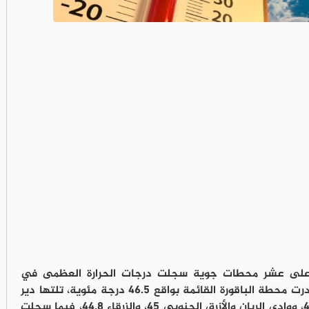
اء، أعلى عشر محطات جوية سجلت درجات الحرارة العظمى في
المملكة حتى الساعة الثالثة عصرًا، حيث تصدرت محطة الباقورة القائمة بواقع 46.5 درجة مئوية، تلتها دير
علا 46.2، ثم العقبة 45.5، ووادي الظليل 45.3، ووادي الريان والأزرق الجنوبي 45، والزرقاء 44.8، فيما سجلت