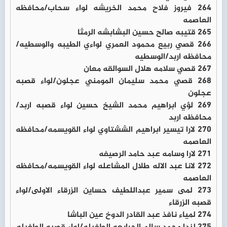
264 فيروز فلاح محمد الخريشه لواء سحاب/محافظه
العاصمه
265 قتيبه صالح حسين البشابشه الرمثا
266 قصي ربيع محمود العمري لواءي الطيبه والوسطيه/
محافظه اربد/الوسطيه
267 قصي سلامه هلال السوالقه معان
268 قصي محمد سليمان المومني عجلون/لواء قصبه
عجلون
269 لؤي ابراهيم محمد الشيخ حسين لواء قصبه اربد/
محافظه اربد
270 لارا تيسير ابراهيم الششتاوي لواء القويسمه/محافظه
العاصمه
271 لارا وسامه عبد حامد الرصيفه
272 لانا عبد الاله طلال المشاعله لواء القويسمه/محافظه
العاصمه
273 لمى سمير عبداللطيف حساين الزرقاء الاولى/لواء
قصبه الزرقاء
274 لمياء نافذ عبد القادر الدوخ عين الباشا