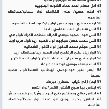
47 اماني محمد سالم ابوراجوح مادبا
48 امل عصام احمد حماد الشونه الجنوبيه
49 امنه حسين علي الخزاعله لواء سحاب/محافظه
العاصمه
50 امنه صدقي حمزه يونس لواء ماركا/محافظه العاصمه
51 انس سليمان ذيب النعامي مادبا
52 انس عبد المجيد موسى القراله منطقه الكرك/لواء عي
53 انس محمد حسن سبارجه لواء قصبه اربد/لواء غرب اربد
54 انس هيثم محمد الدخيل لواء الاغوار الشماليه
55 انوار زياد علي الرفاعي لواء قصبه اربد/محافظه اربد
56 انوار مهدي سليمان الخليفات البتراء/لواء باديه البتراء
57 ايات يوسف موسى ابوعياده ديرعلا
58 ايسر منير عبدالرحمن ابوطالب السلط/لواء قصبه
السلط
59 ايمن زكي ذياب السطري ديرعلا
60 ايناس رجا فليح الشقور القصر/لواء القصر
61 ايناس صالح مصطفى بني احمد جرش/لواء قصبه جرش
62 ايناس محمد روبين ابو عبيد لواء ماركا/محافظه
العاصمه