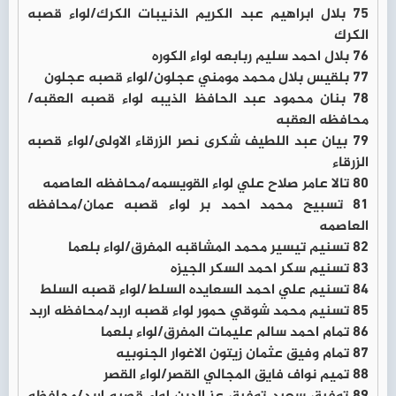
75 بلال ابراهيم عبد الكريم الذنيبات الكرك/لواء قصبه
الكرك
76 بلال احمد سليم ربابعه لواء الكوره
77 بلقيس بلال محمد مومني عجلون/لواء قصبه عجلون
78 بنان محمود عبد الحافظ الذيبه لواء قصبه العقبه/
محافظه العقبه
79 بيان عبد اللطيف شكرى نصر الزرقاء الاولى/لواء قصبه
الزرقاء
80 تالا عامر صلاح علي لواء القويسمه/محافظه العاصمه
81 تسبيح محمد احمد بر لواء قصبه عمان/محافظه
العاصمه
82 تسنيم تيسير محمد المشاقبه المفرق/لواء بلعما
83 تسنيم سكر احمد السكر الجيزه
84 تسنيم علي احمد السعايده السلط/لواء قصبه السلط
85 تسنيم محمد شوقي حمور لواء قصبه اربد/محافظه اربد
86 تمام احمد سالم عليمات المفرق/لواء بلعما
87 تمام وفيق عثمان زيتون الاغوار الجنوبيه
88 تميم نواف فايق المجالي القصر/لواء القصر