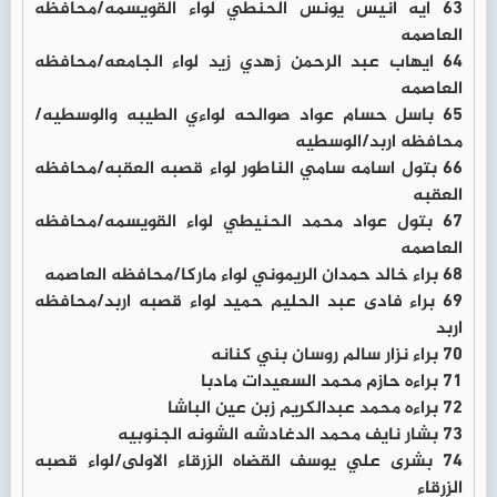
63 ايه انيس يونس الحنطي لواء القويسمه/محافظه
العاصمه
64 ايهاب عبد الرحمن زهدي زيد لواء الجامعه/محافظه
العاصمه
65 باسل حسام عواد صوالحه لواءي الطيبه والوسطيه/
محافظه اربد/الوسطيه
66 بتول اسامه سامي الناطور لواء قصبه العقبه/محافظه
العقبه
67 بتول عواد محمد الحنيطي لواء القويسمه/محافظه
العاصمه
68 براء خالد حمدان الريموني لواء ماركا/محافظه العاصمه
69 براء فادى عبد الحليم حميد لواء قصبه اربد/محافظه
اربد
70 براء نزار سالم روسان بني كنانه
71 براءه حازم محمد السعيدات مادبا
72 براءه محمد عبدالكريم زبن عين الباشا
73 بشار نايف محمد الدغادشه الشونه الجنوبيه
74 بشرى علي يوسف القضاه الزرقاء الاولى/لواء قصبه
الزرقاء