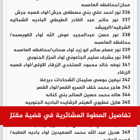
عمان/محافظه العاصمه
336 نور احمد علي بني مصطفى جرش/لواء قصبه جرش
337 نور حاتم عبد القادر الطيطي الباديه الشماليه
الشرقيه/الرويشد
338 نور حسن عبدالمجيد عوض الله لواء القويسمه/
محافظه العاصمه
339 نور عصام سالم ابو زيد لواء سحاب/محافظه العاصمه
340 نور مشرف سليم الجاعوني لواء المزار الجنوبي
341 نوفه خالد محمود السلخدي الزرقاء الاولى/لواء قصبه
الزرقاء
342 نيفين موسى سليمان الشحادات ديرعلا
343 هاجر محمد خلف العمرو القصر/لواء القصر
344 هاله محمد حسين السالم بني كنانه
345 هايل عطيوي الهيلم الرشايده الباديه الجنوبيه
346 هبه احمد رشيد الغزو عجلون/لواء كفرنجه
صيل العطوة العشائرية في قضية مقتل ماجدة ال
347 هبه احمد مصطفى ابو شريخ الرصيفه
348 هبه حسني عبد الفتاح عبد العزيز عين الباشا
349 هديل عبد الله محمد السعيدين لواء باديه العقبه/