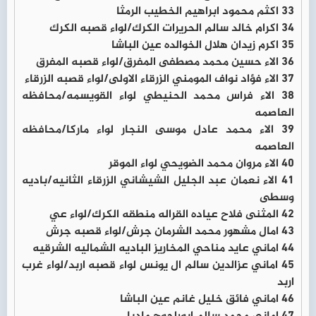
33 اكثم محمود ابراهيم الخطيب الرمثا
34 اكرام خالد سالم الحريرات الكرك/لواء قصبه الكرك
35 اكرم زيدان هلال الخوالده عين الباشا
36 الاء حسين محمد مصطفى المفرق/لواء قصبه المفرق
37 الاء فؤاد نواف المومني الزرقاء الاولى/لواء قصبه الزرقاء
38 الاء فراس محمد الحنيطي لواء القويسمه/محافظه
العاصمه
39 الاء محمد عادل موسى النجار لواء ماركا/محافظه
العاصمه
40 الاء مروان محمد الضويحي لواء الموقر
41 الاء نعمان عبد الجليل الشيشاني الزرقاء الثانيه/باديه
وسطى
42 المثنى فلاح عياده القراله منطقه الكرك/لواء عي
43 امال مشهور محمد الشرمان جرش/لواء قصبه جرش
44 اماني عايد مناحي المخاريز الباديه الشماليه الشرقيه
45 اماني عزالدين سالم ال يونس لواء قصبه اربد/لواء غرب
اربد
46 اماني فائق خليل غانم عين الباشا