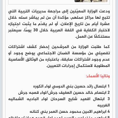
ودعت الوزارة المعيّنين إلى مراجعة مديريات التربية التي
تتبع لها مراكز عملهم، مؤكدة أن من لم يباشر عمله خلال
عشرة أيام من تاريخ الإعلان، أو لم يقدّم ما يثبت اجتيازه
لاختبار الكفاية في اللغة العربية خلال 30 يومًا، سيُعتبر
مستنكفًا عن العمل.
كما طلبت الوزارة من المرشحين إحضار كشف اشتراكات
تفصيلي من مؤسسة الضمان الاجتماعي يوضح وجود أو
عدم وجود اشتراكات سابقة، باعتباره من الوثائق الأساسية
المطلوبة لاستكمال إجراءات التعيين.
وتاليا الأسماء:
1 ابتسال رائد حسين بني الدومي لواء الكوره
2 ابتسام خالد حسين العفيف جرش/لواء قصبه جرش
3 ابتهال اقعيد شايع السرحان لواء الباديه الشماليه
الغربيه
4 ابراهيم الامين محمود حسن العمر بني كنانه