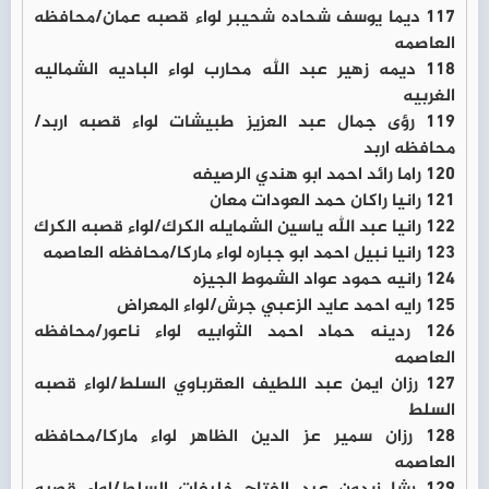
117 ديما يوسف شحاده شحيبر لواء قصبه عمان/محافظه
العاصمه
118 ديمه زهير عبد الله محارب لواء الباديه الشماليه
الغربيه
119 رؤى جمال عبد العزيز طبيشات لواء قصبه اربد/
محافظه اربد
120 راما رائد احمد ابو هندي الرصيفه
121 رانيا راكان حمد العودات معان
122 رانيا عبد الله ياسين الشمايله الكرك/لواء قصبه الكرك
123 رانيا نبيل احمد ابو جباره لواء ماركا/محافظه العاصمه
124 رانيه حمود عواد الشموط الجيزه
125 رايه احمد عايد الزعبي جرش/لواء المعراض
126 ردينه حماد احمد الثوابيه لواء ناعور/محافظه
العاصمه
127 رزان ايمن عبد اللطيف العقرباوي السلط/لواء قصبه
السلط
128 رزان سمير عز الدين الظاهر لواء ماركا/محافظه
العاصمه