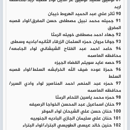
89 توفيق سعيد توفيق عز الدين لواء قصبه اربد/محافظه
اربد
90 ثائر علي عبد الحميد الهروط ذيبان
91 جميله محمد نبيل مصطفى حسن المفرق/لواء قصبه
المفرق
92 جهاد احمد مصطفى خويله الرمثا
93 جوانا مروان حمزه السلمان الزرقاء الثانيه/باديه وسطى
94 حامد احمد عبد الفتاح الشيشاني لواء الجامعه/
محافظه العاصمه
95 حصه عايد سويلم القضاه الجيزه
96 حمزة عوده ضيف الله الخرابشه السلط/لواء قصبه
السلط
97 حمزه عبد المنعم احمد المناصير لواء وادي السير/
محافظه العاصمه
98 حمزه محمد ياسين اللحام الرمثا
99 حنان اسماعيل عبد المحسن الخواجا الرصيفه
100 حنان حسن علي الشيحان لواء الموقر
101 حنان علي سليمان الجازي الباديه الجنوبيه
102 حنين خالد عيسى الطويسي البتراء/لواء البتراء