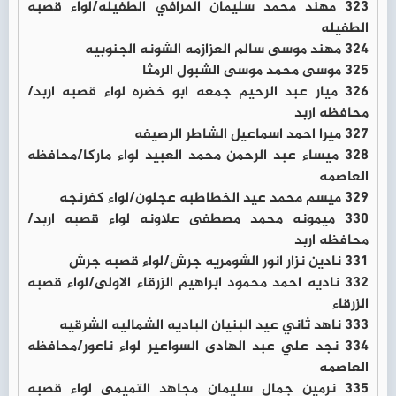
323 مهند محمد سليمان المرافي الطفيله/لواء قصبه
الطفيله
324 مهند موسى سالم العزازمه الشونه الجنوبيه
325 موسى محمد موسى الشبول الرمثا
326 ميار عبد الرحيم جمعه ابو خضره لواء قصبه اربد/
محافظه اربد
327 ميرا احمد اسماعيل الشاطر الرصيفه
328 ميساء عبد الرحمن محمد العبيد لواء ماركا/محافظه
العاصمه
329 ميسم محمد عيد الخطاطبه عجلون/لواء كفرنجه
330 ميمونه محمد مصطفى علاونه لواء قصبه اربد/
محافظه اربد
331 نادين نزار انور الشومريه جرش/لواء قصبه جرش
332 ناديه احمد محمود ابراهيم الزرقاء الاولى/لواء قصبه
الزرقاء
333 ناهد ثاني عيد البنيان الباديه الشماليه الشرقيه
334 نجد علي عبد الهادى السواعير لواء ناعور/محافظه
العاصمه
335 نرمين جمال سليمان مجاهد التميمي لواء قصبه