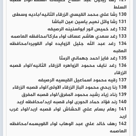
129 رشا زيدون عبد الفتاح خليفات السلط/لواء قصبه
السلط
130 رشا علي محمد القيسي الزرقاء الثانيه/باديه وسطى
131 رشا وائل نعيم ياسين عين الباشا
132 رغد خميس انور ابواسنينه الرصيفه
133 رغد سعدي هاشم عساف لواء ماركا/محافظه العاصمه
134 رغد عبد الله جليل الزوايده لواء القويره/محافظه
العقبه
135 رغد فايز احمد جهماني الرمثا
136 رغد نايف محمود الزواهره الزرقاء الثانيه/لواء قصبه
الزرقاء
137 رقيه محمود اسماعيل القيسيه الرصيفه
138 رنا ربحي محمود الباز الزرقاء الاولى/لواء قصبه الزرقاء
139 رناد زياد رشيد محمود المفرق/لواء قصبه المفرق
140 رند فؤاد حماد الحورى لواء قصبه اربد/محافظه اربد
141 رهام بسام علي الحشاش لواء قصبه اربد/لواء غرب
اربد
142 رهف خالد علي عبد الوهاب لواء القويسمه/محافظه
العاصمه