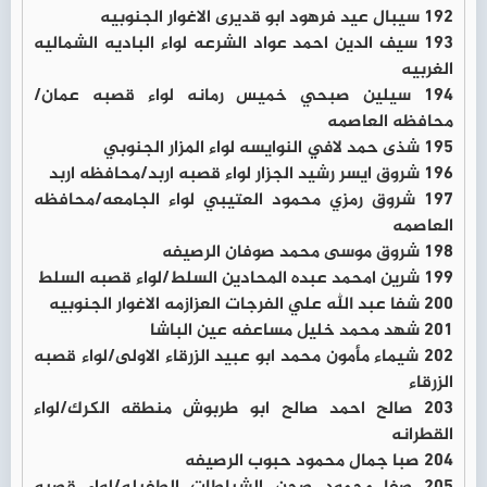
192 سيبال عيد فرهود ابو قديرى الاغوار الجنوبيه
193 سيف الدين احمد عواد الشرعه لواء الباديه الشماليه
الغربيه
194 سيلين صبحي خميس رمانه لواء قصبه عمان/
محافظه العاصمه
195 شذى حمد لافي النوايسه لواء المزار الجنوبي
196 شروق ايسر رشيد الجزار لواء قصبه اربد/محافظه اربد
197 شروق رمزي محمود العتيبي لواء الجامعه/محافظه
العاصمه
198 شروق موسى محمد صوفان الرصيفه
199 شرين امحمد عبده المحادين السلط/لواء قصبه السلط
200 شفا عبد الله علي الفرجات العزازمه الاغوار الجنوبيه
201 شهد محمد خليل مساعفه عين الباشا
202 شيماء مأمون محمد ابو عبيد الزرقاء الاولى/لواء قصبه
الزرقاء
203 صالح احمد صالح ابو طربوش منطقه الكرك/لواء
القطرانه
204 صبا جمال محمود حبوب الرصيفه