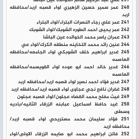
239 علي عبد الرحيم سالم الخوالده عين الباشا
240 عمر سمير حسين الزهيري لواء قصبه اربد/محافظه
اربد
241 عمر علي رجاء النصرات البتراء/لواء البتراء
242 عمر يحيى احمد الطوره الشوبك/لواء الشوبك
243 عمران ياسر محمد الخوالده عين الباشا
244 عنين رائد محمد التخاينه منطقه الكرك/لواء عي
245 غدير ابراهيم خلف الشوبكي لواء الجامعه/محافظه
العاصمه
246 غدير خالد احمد ابو عوده لواء القويسمه/محافظه
العاصمه
247 غدير فؤاد احمد نصير لواء قصبه اربد/محافظه اربد
248 غفران نافع نجي عجاوى لواء قصبه اربد/محافظه اربد
249 غيث مفلح محمد القضاه عجلون/لواء قصبه عجلون
250 غيد حافظ اسماعيل عبابنه الزرقاء الثانيه/باديه
وسطى
251 فؤاد سليمان محمد مستريحي لواء قصبه اربد/
محافظه اربد
252 فاتن ابراهيم محمد ابو صايمه الزرقاء الاولى/لواء