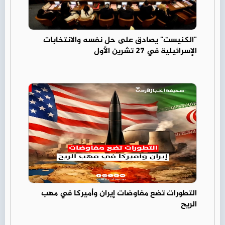
"الكنيست" يصادق على حل نفسه والانتخابات
الإسرائيلية في 27 تشرين الأول
التطورات تضع مفاوضات إيران وأميركا في مهب
الريح