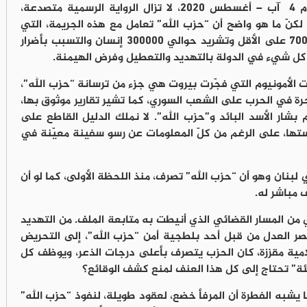
في الذكرى الخامسة لانفجار مرفأ بيروت، يوم 4 آب – أغسطس 2020، لا تزال الرواية الرسمية متصدعة،
كنّ ما هو واضح أن “حزب الله” تعامل مع هذه الجريمة، التي
أدت إلى مقتل أكثر من 218 شخصا وإصابة 7000 على الأقل وتشريد حوالي 300000 إنسان والتسبب بأضرار
ترات الأمونيوم التي فجّرت بيروت هي جزء من ترسانة “حزب الله”،
جرة في الحرب على الشعب السوري، كما تشير تقارير موثوق بها،
شار الأسد البائد و”حزب الله”. لا نملك الدليل القاطع على
تها، على الرغم من كلّ المعلومات عن رسو سفينة معيّنة في
في لبنان وهو أن “حزب الله” تصرف، منذ اللحظة الأولى، كما لو أن
 مباشر له.
ن المسار القضائي الذي أنيطت به متابعة الملف. من التهديد
صر العدل من قبل أحد بلطجية أمن “حزب الله”، إلى التحريض
مية مقززة، كان الحزب يتصرف بأعلى درجات الذعر، ويوظف كل
ئة” تحتاج إلى كل هذا العنف لمنع كشف الوقائع؟
ما يشبه الفطرة أن المرفأ خضع، لعقود طويلة، لنفوذ “حزب الله”