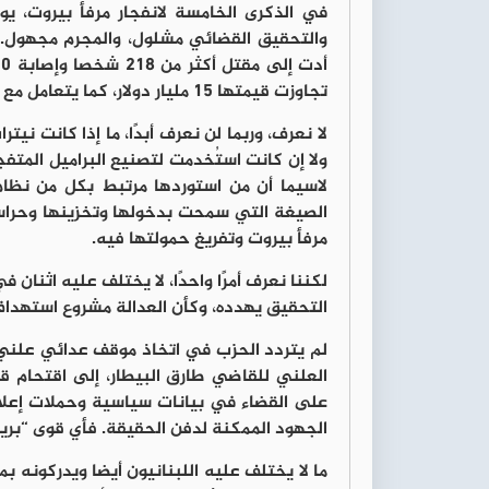
والتحقيق القضائي مشلول، والمجرم مجهول. ل
تجاوزت قيمتها 15 مليار دولار، كما يتعامل مع كل شيء في الدولة بالتهديد والتعطيل وفرض الهيمنة.
لا نعرف، وربما لن نعرف أبدًا، ما إذا كانت ني
ولا إن كانت استُخدمت لتصنيع البراميل المتف
لاسيما أن من استوردها مرتبط بكل من نظام ب
الصيغة التي سمحت بدخولها وتخزينها وحراس
مرفأ بيروت وتفريغ حمولتها فيه.
لكننا نعرف أمرًا واحدًا، لا يختلف عليه اثنان 
التحقيق يهدده، وكأن العدالة مشروع استهداف
لم يتردد الحزب في اتخاذ موقف عدائي علني م
العلني للقاضي طارق البيطار، إلى اقتحام ق
على القضاء في بيانات سياسية وحملات إعلا
الجهود الممكنة لدفن الحقيقة. فأي قوى “بري
ما لا يختلف عليه اللبنانيون أيضا ويدركونه ب