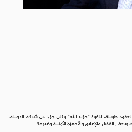
 لعقود طويلة، لنفوذ "حزب الله" وكان جزءا من شبكة الدويلة،
ك وبعض القضاء والإعلام والأجهزة الأمنية وغيرها!