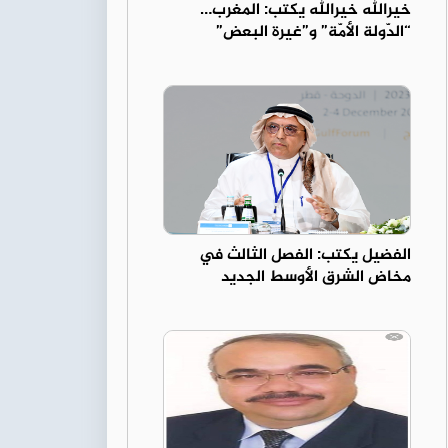
خيرالله خيرالله يكتب: المغرب…
“الدّولة الأمّة” و”غيرة البعض”
الفضيل يكتب: الفصل الثالث في
مخاض الشرق الأوسط الجديد