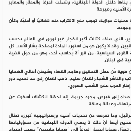
بناها داخل الدولة اللبنانية، وشملت المرفأ والمطار والمعابر
ة الأمنية وغيرها!
فة عمليات موازية، توجب منع الاقتراب منه قضائيًا أو أمنيًا، وكأن
وجوده.
ير، الذي صنف كثالث أكبر انفجار غير نووي في العالم بحسب
ئيين. وقد لا يكون هو من استورد المادة لمصلحة بشار الأسد. كل
القوى السياسية، من قرر ألا يُحاسب أحد، وهو من حوّل قضية
سية في لبنان.
ن هوية مَن عطّل التحقيق وهاجم القضاء وشيطن أهالي الضحايا
كاتب والناشر الشجاع لقمان سليم. ذهب لقمان إلى حد تحديد دور
 إطار الحرب على الشعب السوري.
 صداه إلى قبرص، مجرد جريمة. إنه لحظة انكشاف أسفرت عن
تهنة، وعدالة معلقة.
رائيل، وما تفرضه من تحديات أمنية وإستراتيجية كبرى، تطال
حيح أيضا أنّ ذلك لا يعفي الدولة اللبنانية من مسؤولياتها
تحوّل ضحايا انفجار المرفأ إلى “ضحايا جانبيين” بسبب احتدام