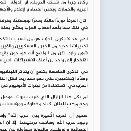
وكان جزءا من شبكة الدويلة، أو الدولة، التي 
البرية والجمارك وبعض القضاء والإعلام والأجهز
كان المرفأ موردًا ماليًا، وممرًا لوجستيًا، وغر
في ذلك مسا بأحد أعصاب الحزب وحتّى بعلة 
نعم، قد لا يكون الحزب هو من تسبب بالتفج
تقديرات العديد من الخبراء العسكريين والفيزيا
شيء وارد. لكن من الواضح أنه هو، دون بقية 
الانفجار إلى واحد من أعنف الاشتباكات السيا
في الذكرى الخامسة يكفي أن يتذكر اللبنانيو
وهدّد الإعلاميين، على نحو مهد ربما لقتل ال
الحزب في الاستفادة من نيترات الأمونيوم في
لم يكن هذا الزلزال الذي ضرب بيروت، ووصل
وجهٍ مرعبٍ للبنان، كبلد مخطوف، ومؤسسات مر
صحيح أن الحرب الأخيرة بين “حزب الله” وإس
وجود حزب الله وسلاحه برمتيهما، إلا أن الص
القضائية والوطنية. فالدولة مسؤولة عن عدم 