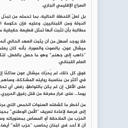
الصراع الإقليمي الجاري.
بل لعلّ اللحظة الحالية، بما تحمله من تبدّ
الدولة ومن اللبنانيين. وعليه فإن حكومة 
مطالبة بأن تثبت أنها تمثل قطيعة حقيقية مع
‏فلا يوجد أسهل من أن يثبت العهد الحالي أن
ميشال عون، بالصوت والصورة، ‏بأنه كان يعلم
“ذاهب إلى جهنم” وهو ما حصل بالفعل، لتكو
العام اللبناني.
فوق كل ذلك، لم يُحرّك ميشال عون ساكنًا إز
في أكثر من مناسبة روايته المشككة، وساهم ف
على الأقل، إن لم يكن بالتواطؤ. رفض أي تحق
يوما… على غرار معرفة من قتل رفيق الحريري.
من أخطر ما كشفته السنوات الخمس التي مرت م
إلى فرصة لإعادة تعريف “الأمن الوطني” بحيث
الحزب من الملاحقة أو المساس بمعنوياته 
أن لا أحد في لبنان يُحاسب “حزب الله” أيضا،