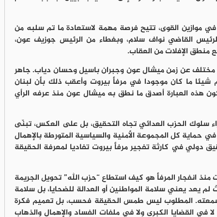
ل في موازين القوى، تتيح فرصة مهمة لاستعادة ما تم سلبه من
الرئيس القاضي نواف سلام، وبغطاء من الرئيس جوزيف عون،
 منطق الإفلات من العقاب.
ه مختلف عن زمن ميشال عون وجبران باسيل وحسان دياب. ‏جاهر
 ‏شيئا ما ‏كان موجودا في مرفأ بيروت وأعقب ذلك بأن لبنان
ن هذه العبارة أصدق ما نطق به ميشال عون منذ عرفه الرأي
اء سلوك الحزب العدائي تجاه التحقيق، بل على العكس، تبنّى
ي حماية كل المجموعة الأمنية والسياسية المتورطة بالإهمال
يق دولي في كارثة تفجير مرفأ بيروت تفاديا لمعرفة الحقيقة
نذ انفجار المرفأ هو كيف استطاع “حزب الله” تحويل الجريمة
 لم يعد يعني سلامة المواطنين أو العدالة للضحايا، بل سلامة
وسمعته. المطلوب ليس طمس الحقيقة فحسب، بل تعميم فكرة
 لا في القضايا الكبرى ولا في ملفات الفساد والإهمال والذهاب