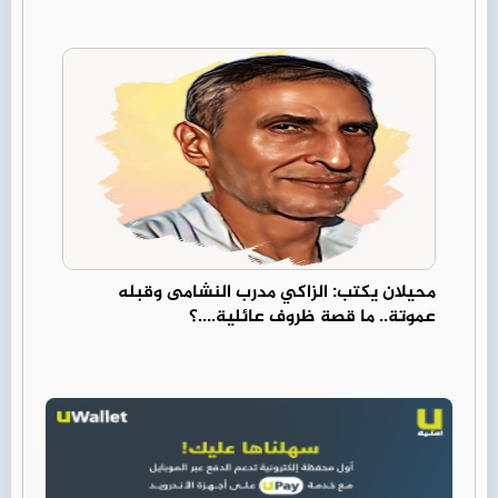
محيلان يكتب: الزاكي مدرب النشامى وقبله
عموتة.. ما قصة ظروف عائلية....؟