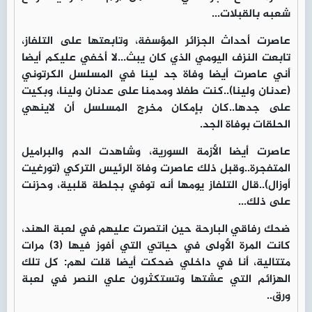
شعبه بالقبلات...
عاصرت أحداث الجزائر المؤسفة، وتابعتها على التلفاز،
تابعت النزف اليومي الذي كان يبث...لا أخفي عليكم أيضا
أني عاصرت أيضا وفاة جد لينا في المسلسل الكرتوني
(عدنان ولينا)..كنت طفلا ومدمنا على عدنان ولينا، وبكيت
على جدها..كان بإمكان مخرج المسلسل أن لاينهي
الحلقات بوفاة الجد.
عاصرت أيضا الأزمة السورية، وشاهدت الدم والبراميل
المتفجرة..وقبل ذلك عاصرت وفاة الرئيس التركي (تورغيت
أوزال)..قال التلفاز يومها أنه توفي بجلطة قلبية، وحزنت
على ذلك...
ضحك رفاقي البارحة حين انتصرت عليهم في لعبة الهند،
كانت المرة الأولى في حياتي التي أفوز فيها (3) مرات
متتالية، أنا في داخلي ضحكت أيضا قلت لهم: كل تلك
الهزائم التي عشتها وتستكثرون علي النصر في لعبة
ورق..