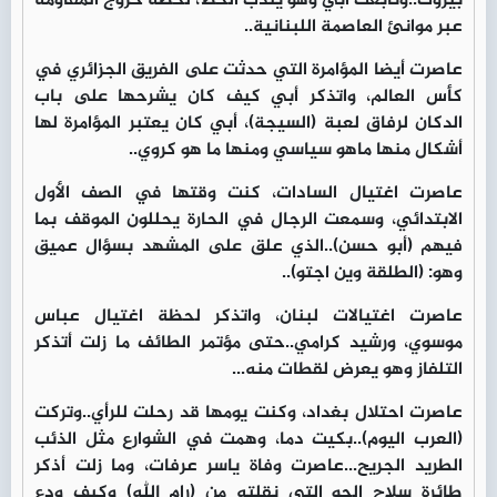
بيروت..وتابعت أبي وهو يندب الحظ، لحظة خروج المقاومة
عبر موانئ العاصمة اللبنانية..
عاصرت أيضا المؤامرة التي حدثت على الفريق الجزائري في
كأس العالم، واتذكر أبي كيف كان يشرحها على باب
الدكان لرفاق لعبة (السيجة)، أبي كان يعتبر المؤامرة لها
أشكال منها ماهو سياسي ومنها ما هو كروي..
عاصرت اغتيال السادات، كنت وقتها في الصف الأول
الابتدائي، وسمعت الرجال في الحارة يحللون الموقف بما
فيهم (أبو حسن)..الذي علق على المشهد بسؤال عميق
وهو: (الطلقة وين اجتو)..
عاصرت اغتيالات لبنان، واتذكر لحظة اغتيال عباس
موسوي، ورشيد كرامي..حتى مؤتمر الطائف ما زلت أتذكر
التلفاز وهو يعرض لقطات منه...
عاصرت احتلال بغداد، وكنت يومها قد رحلت للرأي..وتركت
(العرب اليوم)..بكيت دما، وهمت في الشوارع مثل الذئب
الطريد الجريح...عاصرت وفاة ياسر عرفات، وما زلت أذكر
طائرة سلاح الجو التي نقلته من (رام الله) وكيف ودع