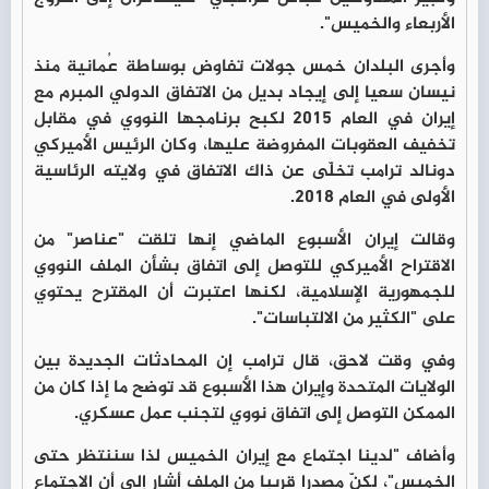
الأربعاء والخميس".
وأجرى البلدان خمس جولات تفاوض بوساطة عُمانية منذ
نيسان سعيا إلى إيجاد بديل من الاتفاق الدولي المبرم مع
إيران في العام 2015 لكبح برنامجها النووي في مقابل
تخفيف العقوبات المفروضة عليها، وكان الرئيس الأميركي
دونالد ترامب تخلّى عن ذاك الاتفاق في ولايته الرئاسية
الأولى في العام 2018.
وقالت إيران الأسبوع الماضي إنها تلقت "عناصر" من
الاقتراح الأميركي للتوصل إلى اتفاق بشأن الملف النووي
للجمهورية الإسلامية، لكنها اعتبرت أن المقترح يحتوي
على "الكثير من الالتباسات".
وفي وقت لاحق، قال ترامب إن المحادثات الجديدة بين
الولايات المتحدة وإيران هذا الأسبوع قد توضح ما إذا كان من
الممكن التوصل إلى اتفاق نووي لتجنب عمل عسكري.
وأضاف "لدينا اجتماع مع إيران الخميس لذا سننتظر حتى
الخميس"، لكنّ مصدرا قريبا من الملف أشار إلى أن الاجتماع