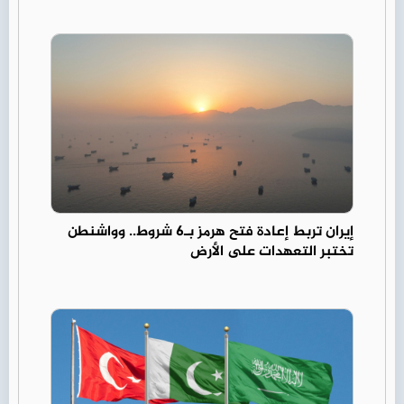
إيران تربط إعادة فتح هرمز بـ6 شروط.. وواشنطن
تختبر التعهدات على الأرض