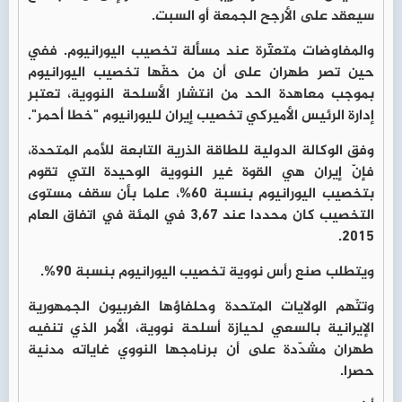
سيعقد على الأرجح الجمعة أو السبت.
والمفاوضات متعثّرة عند مسألة تخصيب اليورانيوم. ففي
حين تصر طهران على أن من حقّها تخصيب اليورانيوم
بموجب معاهدة الحد من انتشار الأسلحة النووية، تعتبر
إدارة الرئيس الأميركي تخصيب إيران لليورانيوم "خطا أحمر".
وفق الوكالة الدولية للطاقة الذرية التابعة للأمم المتحدة،
فإنّ إيران هي القوة غير النووية الوحيدة التي تقوم
بتخصيب اليورانيوم بنسبة 60%، علما بأن سقف مستوى
التخصيب كان محددا عند 3,67 في المئة في اتفاق العام
2015.
ويتطلب صنع رأس نووية تخصيب اليورانيوم بنسبة 90%.
وتتّهم الولايات المتحدة وحلفاؤها الغربيون الجمهورية
الإيرانية بالسعي لحيازة أسلحة نووية، الأمر الذي تنفيه
طهران مشدّدة على أن برنامجها النووي غاياته مدنية
حصرا.