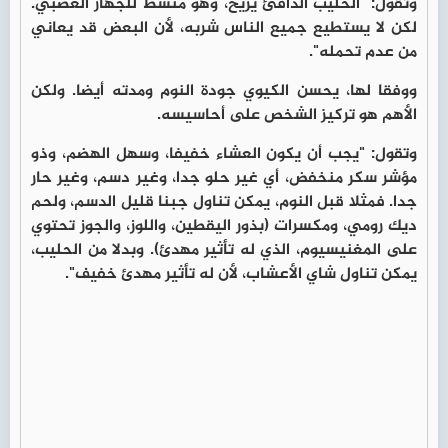
وتقول: "الحليب الدافئ يريح، وهو منشط للجهاز العصبي.
لكن لا يستطيع جميع الناس شربه، لأن البعض قد يعاني
من عدم تحمله".
ووفقا لها، يحسن الكيوي جودة النوم ومدته أيضا. ولكن
الأهم هو تركيز الشخص على أحاسيسه.
وتقول: "يجب أن يكون العشاء خفيفا، وسهل الهضم، وذو
مؤشر سكر منخفض، أي غير حلو جدا، وغير دسم، وغير حار
جدا. فمثلا قبل النوم، يمكن تناول جبنا قليل الدسم، ولحم
ديك رومي، ومكسرات (بذور اليقطين، واللوز، والجوز تحتوي
على المغنيسيوم، الذي له تأثير مهدئ). وبدلا من الحليب،
يمكن تناول شاي الأعشاب، لأن له تأثير مهدئ خفيف".