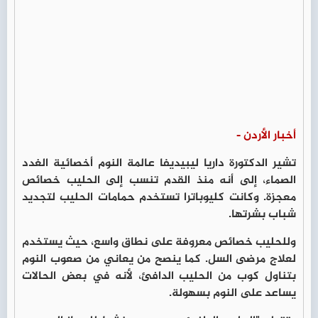
أخبار الأردن -
تشير الدكتورة داريا ليبيديفا عالمة النوم أخصائية الغدد
الصماء، إلى أنه منذ القدم تنسب إلى الحليب خصائص
معجزة. وكانت كليوباترا تستخدم حمامات الحليب لتجديد
شباب بشرتها.
وللحليب خصائص معروفة على نطاق واسع، حيث يستخدم
لعلاج مرضى السل. كما ينصح من يعاني من صعوب النوم
بتناول كوب من الحليب الدافئ، لأنه في بعض الحالات
يساعد على النوم بسهولة.