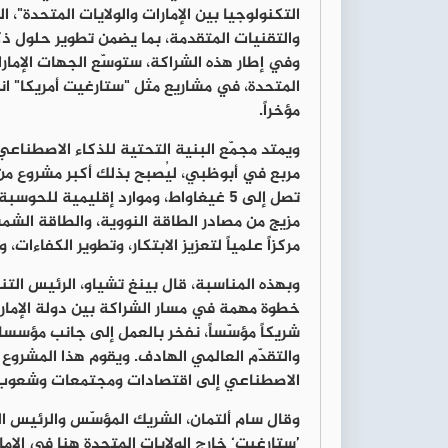
التكنولوجيا بين الإمارات والولايات المتحدة"،
والتقنيات المتقدمة، بما يضمن تطوير حلول ذ
وفي إطار هذه الشراكة، ستوسّع الجهات الإمارات
المتحدة، في مشاريع مثل "ستارغيت أمريكا" انسج
مؤخراً.
مربع في أبوظبي، ليُصبح بذلك أكبر مشروع من ن
تصل إلى 5 غيغاواط، وموارد إقليمية 
مزيج من مصادر الطاقة النووية، والطاقة الشمس
مركزاً علمياً لتعزيز الابتكار، وتطوير الكفاءات،
وبهذه المناسبة،
قال بينغ تشياو، الرئيس التنف
خطوة مهمة في مسار الشراكة بين دولة الإمارا
شريكاً مؤسّساً، نفخر بالعمل إلى جانب مؤسسا
والتقدّم العالمي الهادف. ويقوم هذا المشروع 
الاصطناعي إلى اقتصادات ومجتمعات وشعوب ا
وقال
سام ألتمان، الشريك المؤسّس والرئيس ال
’ستارغيت‘ خارج الولايات المتحدة هنا في الإم