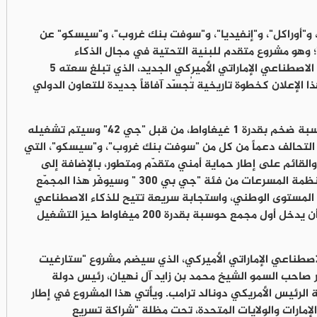
42"، و"أوبن إيه آي"، و"أوراكل"، و"إنفيديا"، و"سوفت بنك غروب"، و"سيسكو" عن
؛ وهو مشروع متقدم للبنية التحتية في مجال الذكاء
الاصطناعي، سيتم تدشينه ضمن مجمّع الذكاء الاصطناعي الإماراتي الأميركي الجديد، الذي تبلغ سعته 5
الإعلان كخطوة تاريخية تُجسّد آفاقاً جديدة للتعاون الدولي
سيتم بناء "ستارغيت الإمارات"، وهو مجمع حوسبة ضخم بقدرة 1 غيغاواط، من قبل "جي 42" وسيتم تشغيله
ن التحالف دعماً من كل من "سوفت بنك غروب"، و"سيسكو"، التي
القائم على إطار حماية أمني متقدّم ومتطور، بالإضافة إلى
شركة "إنفيديا" التي ستزوّد المشروع بأحدث أنظمة المسرعات من فئة "جي بي 300 " وسيوفّر هذا المجمّع
 المستوى الوطني، واستجابة سريعة تتيح للذكاء الاصطناعي
مواكبة تطلعات عالم أكثر ذكاءً. ومن المتوقع أن يدخل أول مجمع حوسبة بقدرة 200 ميغاواط حيز التشغيل
لاصطناعي الإماراتي الأميركي، الذي سيضم مشروع "ستارغيت
ر صاحب السمو الشيخ محمد بن زايد آل نهيان، رئيس دولة
ة الرئيس الأمريكي دونالد ترامب. ويأتي هذا المشروع في إطار
لإمارات والولايات المتحدة، تحت مظلة "شراكة تسريع