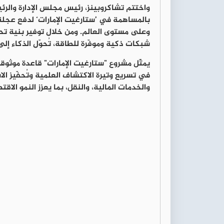
واختتم
تشاكروبينز، رئيس مجلس الإدارة والرئ
بالمساهمة في ’ستارغيت الإمارات‘ لدفع عجلة 
وعلى مستوى العالم. ومن خلال توفير بنية تحت
شبكات ذكية وموفّرة للطاقة، تُحوّل الذكاء إ
يمثّل مشروع "ستارغيت الإمارات" قاعدة موثوق
في تسريع وتيرة الاكتشاف العلمية وتُحفّيز الا
والخدمات المالية، والنقل، بما يعزز النمو الا