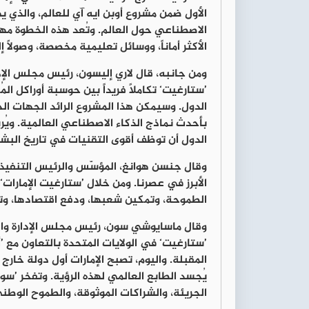
الأول ضمن مشروع أوبن ايه آي للعالم، والذي ي
الاصطناعي حول العالم. وتُعد هذه الخطوة مهم
الأكثر أماناً، ووسائل تعليمية مخصصة، وصولاً
ومن جانبه،
قال لاري إليسون، رئيس مجلس الإد
’ستارغيت‘ تكاملاً فريداً بين حوسبة أوراكل ا
الدول. وسيمكن هذا المشروع الرائد الجهات ال
بأحدث نماذج الذكاء الاصطناعي العالمية. ويُرس
الدول أن توظف أقوى التقنيات في تاريخ البشر
وقال
جنسن هوانغ، المؤسّس والرئيس التنفيذي
الأبرز في عصرنا. ومن خلال ’ستارغيت الإمارات‘
الطموحة، وتمكين شعبها، ودفع اقتصادها، و
وقال
ماسايوشي سون، رئيس مجلس الإدارة وا
’ستارغيت‘ في الولايات المتحدة بالتعاون مع ’أ
المقبلة. واليوم، تصبح الإمارات أول دولة خارج
يُجسد الطابع العالمي لهذه الرؤية. وتفخر ’سو
الجريئة، والشراكات الموثوقة، والطموح الوطني ت