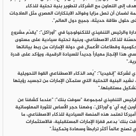
هدف إلى التعاون مع الشركاء لتطوير بنية تحتية للذكاء
ة لضمان أن تصل مزايا وفوائد الابتكارات العصري مثل العلاجات
 إلى حلول طاقة حديثة، جميع دول العالم".
ارة والرئيس التنفيذي للتكنولوجيا في "أوراكل
": "يقدّم مشروع
لمُحسّنة للذكاء الاصطناعي، وبنية تحتية سيادية على مستوى
حكومية وقطاعات الأعمال في دولة الإمارات من ربط بياناتها
ي هذا الإنجاز معياراً جديداً للسيادة الرقمية، ويؤكد على قدرة
ية."
 لشركة "إنفيديا"
: "يُعد الذكاء الاصطناعي القوة التحويلية
، نشيد البنية التحتية التي ستمكّن الإمارات من تجسيد رؤيتها
تشكيل مستقبلها."
لرئيس التنفيذي لمجموعة "سوفت بنك"
: "عندما كشفنا عن
وبن إيه آي‘ و’أوراكل‘، وضعنا حجر الأساس للثورة المعلوماتية
 أميركا تعتمد هذه المنصة السيادية للذكاء الاصطناعي، ما
فت بنك‘ بدعم قفزة الإمارات المستقبلية، فالاستثمارات
صنع عالماً أكثر ترابطاً وسعادة وتمكيناً."