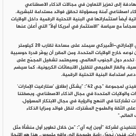
 الهادفة إلى تعزيز التعاون في مجالات الذكاء الاصطناعي
كاء اصطناعي آمنة ومسؤولة تحقق فوائد مستدامة للبشرية.
ية أيضاً استثماراتها في البنية التحتية الرقمية داخل الولايات
اماً مع سياسة "الاستثمار في أمريكا أولاً" التي أُعلن عنها
ويمتد مجمّع البنية التحتية للذكاء الاصطناعي الإماراتي–الأميركي سيمتد على مساحة تقارب 20 كيلومتر
وعه خارج الولايات المتحدة. ومن المقرر أن يوفّر قدرة حوسبية
للحوسبة تخدم دول الجنوب العالمي. وسيعتمد تشغيل المجمّع على
ية، والغاز الطبيعي لتقليل الانبعاثات الكربونية، كما سيضم
 ودعم استدامة البنية التحتية الرقمية.
يذي لمجموعة "جي 42":
"يشكّل إطلاق ’ستارغيت الإمارات‘
ت والولايات المتحدة في مجال الذكاء الاصطناعي. وبصفتنا
ت تشاركنا في النهج والرؤية في مجال الابتكار المسؤول،
على الثقة والطموح المشترك، لنقل فوائد ومزايا الذكاء
لعالم."
تنفيذي لشركة "أوبن إيه آي"
: "من خلال تطوير أول منشأة مثل
ارات، فنحن نُحوّل رؤية طموحة إلى واقع ملموس. هذا هو الإنجاز