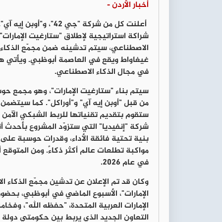
أخبار الأردن -
أعلنت كل من شركة "جي 
شراكة استراتيجية لإطلاق "ستارغيت الإمارات"
غيغاواط ويقع في العاصمة أبوظبي. ويأتي هذا 
في مجال الذكاء الاصطناعي.
من قبل "أوبن إيه آي" و"أوراكل". كما سيتضم
ستقوم بتقديم تقنياتها للربط الشبكي الآمن و
بنية تحتية فائقة الأداء، وقدرات حوسبة على
في عام 2026.
وكان قد تم الإعلان عن تدشين مجمّع الذكاء ا
الإمارات"، الأسبوع الماضي في أبوظبي، بحضو
الإمارات العربية المتحدة، "حفظه الله"، وفخام
التعاون الجديد الذي يربط بين حكومتي دولة ا