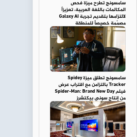
سامسونج تطرح ميزة فحص
المكالمات باللغة العربية، تعزيزاً
لالتزامها بتقديم تجربة Galaxy AI
مصمّمة خصيصاً للمنطقة
سامسونج تطلق ميزة Spidey
Tracker بالتزامن مع اقتراب عرض
فيلم Spider-Man: Brand New Day
من إنتاج سوني بيكتشرز