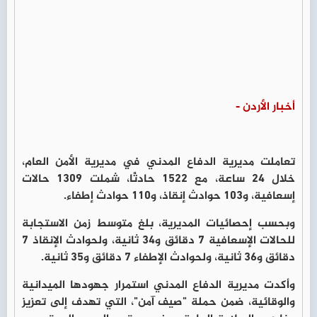
أخبار الأردن -
تعاملت مديرية الدفاع المدني في مديرية الأمن العام،
خلال 24 ساعة، مع 1522 حادثًا، شملت 1309 حالات
إسعافية، و103 حوادث إنقاذ، و110 حوادث إطفاء.
وبحسب إحصائيات المديرية، بلغ متوسط زمن الاستجابة
للحالات الإسعافية 7 دقائق و34 ثانية، ولحوادث الإنقاذ 7
دقائق و36 ثانية، ولحوادث الإطفاء 7 دقائق و35 ثانية.
وأكدت مديرية الدفاع المدني استمرار جهودها الميدانية
والوقائية، ضمن حملة "صيف آمن"، التي تهدف إلى تعزيز