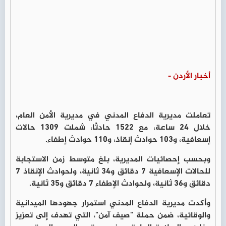
أخبار الأردن -
تعاملت مديرية الدفاع المدني في مديرية الأمن العام،
خلال 24 ساعة، مع 1522 حادثًا، شملت 1309 حالات
إسعافية، و103 حوادث إنقاذ، و110 حوادث إطفاء.
وبحسب إحصائيات المديرية، بلغ متوسط زمن الاستجابة
للحالات الإسعافية 7 دقائق و34 ثانية، ولحوادث الإنقاذ 7
دقائق و36 ثانية، ولحوادث الإطفاء 7 دقائق و35 ثانية.
وأكدت مديرية الدفاع المدني استمرار جهودها الميدانية
والوقائية، ضمن حملة "صيف آمن"، التي تهدف إلى تعزيز