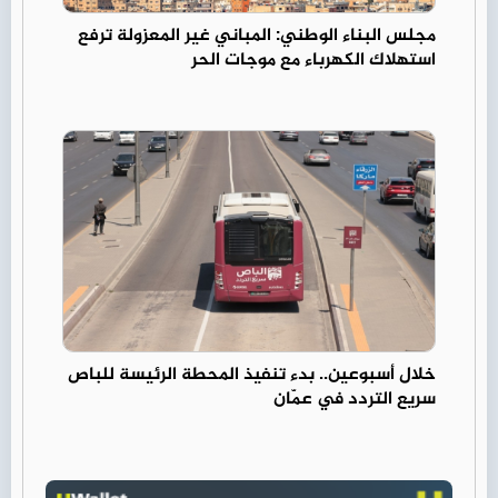
مجلس البناء الوطني: المباني غير المعزولة ترفع
استهلاك الكهرباء مع موجات الحر
خلال أسبوعين.. بدء تنفيذ المحطة الرئيسة للباص
سريع التردد في عمّان