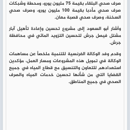
صرف صحي البلقاء بقيمة 75 مليون يورو، ومحطة وشبكات
صرف صحي مأدبا بقيمة 100 مليون يورو، وصرف صحي
السخنة، وصرف صحي قصبة معان.
وأشار أبو السعود إلى مشروع تحسين وإعادة تأهيل آبار
مشتل فيصل جرش لتحسين التزويد المائي في محافظة
جرش.
وقدم وفد الوكالة الفرنسية للتنمية ملخصاً عن مساهمات
الوكالة في تمويل هذه المشروعات ومسار العمل، مؤكدين
استعدادهم للتعاون والتنسيق مع قطاع المياه في جميع
القضايا التي من شأنها تحسين خدمات المياه والصرف
الصحي في جميع المناطق.