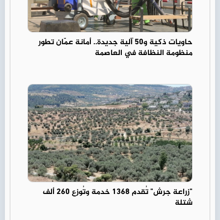
حاويات ذكية و50 آلية جديدة.. أمانة عمّان تطور
منظومة النظافة في العاصمة
"زراعة جرش" تُقدم 1368 خدمة وتُوزع 260 ألف
شتلة