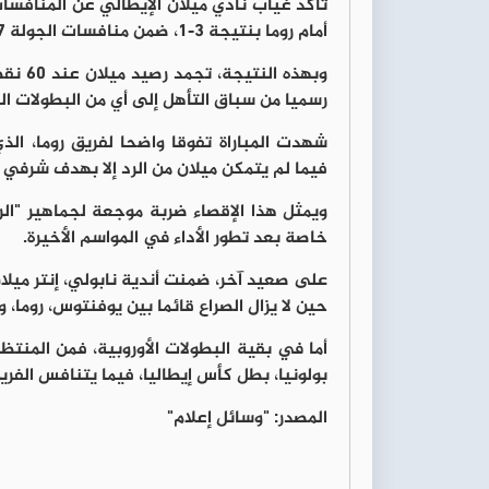
أمام روما بنتيجة 3-1، ضمن منافسات الجولة 37 من الدوري الإيطالي "السيري آ".
وبهذه 
رسميا من سباق التأهل إلى أي من البطولات القارية، ل
شهدت المباراة تفوقا واضحا لفريق روما، الذ
فيما لم يتمكن ميلان من الرد إلا بهدف شرفي ل
ويمثل هذا الإقصاء ضربة موجعة لجماهير "الر
خاصة بعد تطور الأداء في المواسم الأخيرة.
على صعيد آخر، ضمنت أندية نابولي، إنتر ميلان
حين لا يزال الصراع قائما بين يوفنتوس، روما، 
أما في بقية البطولات الأوروبية، فمن المنتظ
بولونيا، بطل كأس إيطاليا، فيما يتنافس الفري
المصدر: "وسائل إعلام"