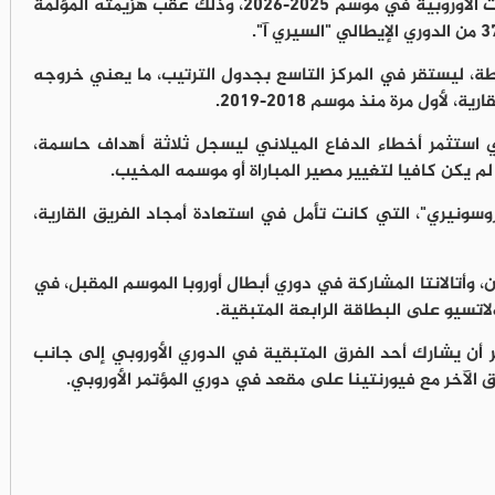
تأكد غياب نادي ميلان الإيطالي عن المنافسات الأوروبية في موسم 2025-2026، وذلك عقب هزيمته المؤلمة
النتيجة، تجمد رصيد ميلان عند 60 نقطة، ليستقر في المركز التاسع بجدول الترتيب، ما يعني خروجه
أول مرة منذ موسم 2018-2019.
ي استثمر أخطاء الدفاع الميلاني ليسجل ثلاثة أهداف حاسمة،
م يكن كافيا لتغيير مصير المباراة أو موسمه المخيب.
وسونيري"، التي كانت تأمل في استعادة أمجاد الفريق القارية،
، وأتالانتا المشاركة في دوري أبطال أوروبا الموسم المقبل، في
ولاتسيو على البطاقة الرابعة المتبقية.
ر أن يشارك أحد الفرق المتبقية في الدوري الأوروبي إلى جانب
ق الآخر مع فيورنتينا على مقعد في دوري المؤتمر الأوروبي.