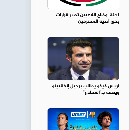
لجنة أوضاع اللاعبين تصدر قرارات
بحق أندية المحترفين
لويس فيغو يطالب برحيل إنفانتينو
ويصفه بـ"المخادع"