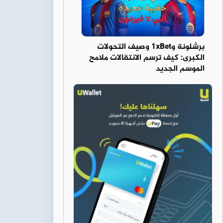
برشلونة و1xBet وصيف التحولات
الكبرى: كيف ترسم الانتقالات ملامح
الموسم الجديد