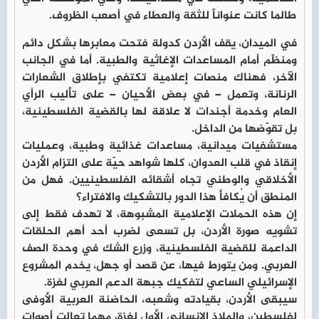
طالما كانت عنواناً للثقة والعطاء في أصعب الظروف.
في الميدان، يقف الأردن كدولة فتحت معابرها بشكل دائم
ومنظّم أمام المساعدات الإغاثية والطبية. أما في الجانب
الآخر، فهناك منصات إعلامية تكتفي بإطلاق الشعارات
الرنانة، وتعمل – في بعض الأحيان – على تأليب الرأي
العام وخدمة أجندات لا علاقة لها بالقضية الفلسطينية،
بل تقوّضها من الداخل.
مستشفيات ميدانية، مساعدات غذائية وطبية، وعمليات
إنقاذ في قلب العدوان، كلها شواهد حيّة على التزام الأردن
الأخلاقي والوطني تجاه أشقائه الفلسطينيين. فهل من
المنطق أن يُكافأ هذا الدور بالتشكيك والافتراء؟
إن هذه الحملات الإعلامية المشبوهة، لا تهدف فقط إلى
تشويه صورة الأردن، بل تسعى لضرب أحد أهم الحلقات
الداعمة للقضية الفلسطينية، وزرع الشك في وحدة الصف
العربي. ومن يتورط فيها، عن قصد أو جهل، يخدم المشروع
الإسرائيلي الساعي لتفكيك جبهة الدعم العربي لغزة.
سيبقى الأردن، بقيادته وشعبه، الحاضنة العربية الأوفى
لفلسطين، والملاذ الإنساني الأول لغزة، مهما تعالت أصوات