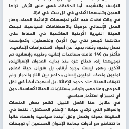
التزييف والتشويه. أما الحقيقة، فهي على الأرض، تراها
العيون وتلمسها الأيادي في كل بيت في غزة.
في وقتٍ فقدت فيه كثيرالمؤسسات الإغاثية الحياد، وصار
العمل الإنساني مرهونًا بالاصطفافات السياسية، نجحت
الهيئة الخيرية الأردنية الهاشمية في الحفاظ على
مكانتها كجسر نقي بين الأردن وفلسطين، وكمؤسسة
تعمل بهدوء وثقة، بعيدًا عن أضواء الاستعراضات الإعلامية.
فأكثر من 140 قافلة مساعدات إغاثية وطبية وإنسانية تم
توجيهها إلى قطاع غزة منذ بداية العدوان الإسرائيلي
الأخير، وهي ليست مجرد أرقام، بل شريان حياة فعلي
لمليون ونصف المليون إنسان محاصر بين النار والدمار. ولم
تتوقف الهيئة عند حدود الإغاثة، بل أسهمت أيضاً في نقل
الجرحى وعلاجهم، وتوفير مستلزمات الحياة الأساسية، دون
أي تمييز أو استثمار سياسي.
في مقابل هذا الفعل النبيل، تظهر بعض المنصات
والمواقع التي ترتدي عباءة "الإعلام المستقل"، لكنها في
الحقيقة مُمولة وتعمل وفق أجندة سياسية واضحة، غالباً
ما تتقاطع مع أدوات جماعة الإخوان المسلمين أو توجهات