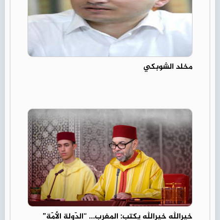
مخلد الشوبكي
خيرالله خيرالله يكتب: المغرب… “الدّولة الأمّة”