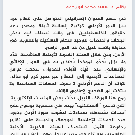
بقلم: د. سعيد محمد ابو رحمه
في خضم العدوان الإسرائيلي المتواصل على قطاع غزة،
يبرز الدور الأردني كركيزة إنسانية ثابتة ومصدر دعم
حقيقي للفلسطينيين، في وقت تصطف فيه بعض
الجهات والمنصات لتوجيه سهام التشكيك والتشويه، في
محاولة بائسة للنيل من هذا الدور الراسخ.
الأردن، ومن خلال الهيئة الخيرية الأردنية الهاشمية، قدّم
ولا يزال يُقدّم نموذجاً يُحتذى به في العمل الإغاثي
والإنساني. منذ الأيام الأولى للعدوان، تدفقت قوافل
المساعدات الأردنية إلى القطاع عبر معبر كرم أبو سالم،
لتؤكد أن الدعم الأردني لا يعرف الحسابات السياسية ولا
يلتفت إلى الضجيج الإعلامي الزائف.
ومع هذا الموقف النبيل، بدأت بعض المنصات الإلكترونية،
التي تدّعي "الاستقلالية" بينما هي محسوبة بوضوح على
أجندات مشبوهة، بمحاولات لتشويه صورة الأردن ودوره.
هذه الحملات الإعلامية الموجهة، والمبنية على تقارير
مدفوعة الثمن، تستهدف الهيئة الخيرية الأردنية
الهاشمية، وتشكك في مصداقيتها، وهي المؤسسة التي