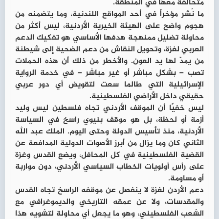
متحالفة معها في المنطقة.
ما نُشر مؤخراً في أحد المواقع اللندنية، وما يتضمنه من
هجوم واضح على الهيئة الخيرية الأردنية، ليس أكثر من
محاولة تضليل ممنهجة هدفها الأساسي هو تفكيك الدعم
العربي لغزة، وتحويل النقاش من دعم الضحية إلى شيطنة
من يمدّ لها يد العون. والأخطر من ذلك أن هذه الحملات
تصب – بشكل مباشر أو غير مباشر – في خدمة الرواية
الإسرائيلية التي طالما سعت لتقويض أي دور عربي
حقيقي داخل الأراضي الفلسطينية.
ليس خفيًا أن الموقف الأردني تجاه فلسطين ليس وليد
أزمة أو لحظة، بل هو موقف بنيوي راسخ في السياسة
الأردنية، منذ تأسيس الدولة وحتى اليوم. الملك عبد الله
الثاني كان وما يزال من أبرز الأصوات الدولية المدافعة عن
القضية الفلسطينية في كل المحافل، ويضع القدس وغزة
على رأس أولويات الخطاب السياسي الأردني، دون مواربة
أو مساومة.
دعم الأردن لغزة لا ينفصل عن موقفه الراسخ تجاه القدس
والمقدسات، ولا عن عمقه التاريخي والديموغرافي مع
الشعب الفلسطيني، وهو ما يجعل أي محاولة لتشويه هذا