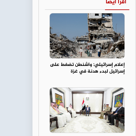
اقرأ أيضا
إعلام إسرائيلي: واشنطن تضغط على
إسرائيل لبدء هدنة في غزة