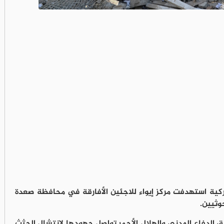
 أميركية استهدفت مركز إيواء للاجئين الأفارقة في محافظة صعدة
وثيين.
رق الدفاع المدني والهلال الأحمر تواصل جهودها لانتشال الجثث