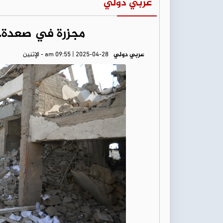
عربي دولي
مجزرة في صعدة.. غار
عربي دولي
am 09:55 | 2025-04-28 - الإثنين