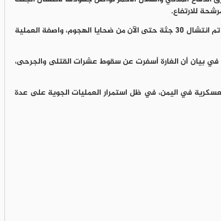
شحة للارتفاع.
ونقلت القناة عن مراسلها في صعدة قوله إنه تم انتشال 30 جثة حتى الآن من ضحايا الهجوم، واصفة العملية
يين في بيان أن الغارة أسفرت عن سقوط عشرات القتلى والجرحى،
عسكرية في اليمن، في ظل استمرار العمليات الجوية على عدة