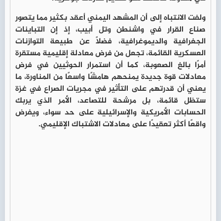
ولفت الانتباه إلى أن المشهد اليمني أعقد بكثير مما يتصور
صناع القرار في واشنطن وتل أبيب، إذ إن التباينات
الجغرافية والديموغرافية، فضلًا عن طبيعة التوازنات
العسكرية القائمة، تجعل من فرض معادلة إقليمية مستقرة
أمرًا بالغ الصعوبة، كما أن استمرار الحوثيين في فرض
معادلات قوة جديدة يمنحهم هامشًا واسعًا من المناورة، ما
يعني أن قدرتهم على التأثير في مجريات الصراع في غزة
ستظل قائمة، بل مرشحة للتصاعد، الأمر الذي يربك
الحسابات الأمريكية والإسرائيلية على حد سواء، ويفرض
واقعًا أكثر تعقيدًا على معادلات الاشتباك الإقليمي.