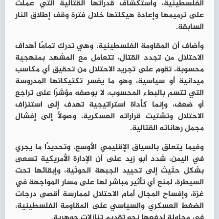
الفلسطينية، واستكشاف قدراتها القتالية التي عملت
على ترميمها وإعادة هيكلتها خلال فترة وقف إطلاق النار
السابقة.
وأضاف أن المقاومة الفلسطينية، وهي تدرك تمامًا أهداف
الاحتلال من تجدد القتال، تتعامل مع المشهد بمنهجية
محسوبة، تقوم على تجريد الاحتلال من تحقيق أي مكاسب
ميدانية أو سياسية، وهو ما يفسر تكتيكاتها المدروسة
التي تتسم بالبطء المحسوب، لا بوصفه مؤشرًا على تراجع
أو ضعف، وإنما كأداة استراتيجية تهدف إلى استنزاف
الاحتلال وتشتيت قراراته العسكرية، وصولًا إلى إفشال
مجمل رهاناته القتالية.
وفيما يتعلق بالسياق الإقليمي الأوسع، وتحديدًا ما يجري
في اليمن، شدد أبو زيد على أن الإدارة الأمريكية تسعى
بشكل حثيث إلى تحييد الجبهة الحوثية، وإبقائها تحت
السيطرة، لمنع أي تأثير مباشر لها على مسار المواجهة في
غزة، وإفساح المجال أمام الاحتلال لممارسة أقصى درجات
الضغط العسكري والسياسي على المقاومة الفلسطينية،
في محاولة لدفعها نحو تقديم تنازلات جوهرية.