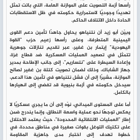
رأسها أزمة التصويت على الموازنة العامة، التي باتت تمثل
تهديدًا وجوديًا لاستمرارية حكومته في ظل الاستقطابات
الحادة داخل الائتلاف الحاكم.
وبيّن أبو زيد أن نتنياهو يحاول جاهدًا تأمين دعم القوى
اليمينية المتطرفة، وعلى رأسها زعيم حزب "القوة
اليهودية" إيتمار بن غفير، عبر تقديم تنازلات جوهرية
تتمثل في تصعيد العمليات العسكرية ضد قطاع غزة،
وإعادة السيطرة على "نتساريم"، إلى جانب الإطاحة بمدير
جهاز الشاباك، وذلك لضمان تصويت كتلة بن غفير لصالح
الموازنة، مشيرًا إلى أن فشل نتنياهو في تأمين هذا الدعم،
سيدخل حكومته في أزمة بنيوية قد تفضي إلى انهيارها
بالكامل.
أما على المستوى الميداني، نوّه إلى أن ما يجري عسكريًا لا
يعكس توجهًا نحو عملية واسعة النطاق، وإنما يندرج ضمن
إطار "العمليات الانتقائية المحدودة"، حيث يعتمد الاحتلال
على تكتيك التوغل بقوات صغيرة في مناطق محددة، في
خطوة تهدف إلى اختبار مدى جاهزية المقاومة