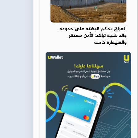
العراق يحكم قبضته على حدوده..
والداخلية تؤكد: الأمن مستقر
والسيطرة كاملة