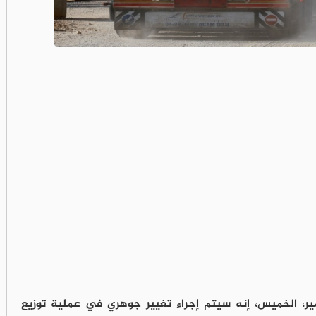
مير، الخميس، إنه سيتم إجراء تغيير جوهري في عملية توزيع