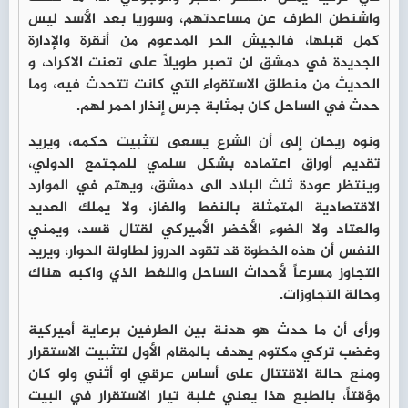
واشنطن الطرف عن مساعدتهم، وسوريا بعد الأسد ليس
كمل قبلها، فالجيش الحر المدعوم من أنقرة والإدارة
الجديدة في دمشق لن تصبر طويلاً على تعنت الاكراد، و
الحديث من منطلق الاستقواء التي كانت تتحدث فيه، وما
حدث في الساحل كان بمثابة جرس إنذار احمر لهم.
ونوه ريحان إلى أن الشرع يسعى لتثبيت حكمه، ويريد
تقديم أوراق اعتماده بشكل سلمي للمجتمع الدولي،
وينتظر عودة ثلث البلاد الى دمشق، ويهتم في الموارد
الاقتصادية المتمثلة بالنفط والغاز، ولا يملك العديد
والعتاد ولا الضوء الأخضر الأميركي لقتال قسد، ويمني
النفس أن هذه الخطوة قد تقود الدروز لطاولة الحوار، ويريد
التجاوز مسرعاً لأحداث الساحل واللغط الذي واكبه هناك
وحالة التجاوزات.
ورأى أن ما حدث هو هدنة بين الطرفين برعاية أميركية
وغضب تركي مكتوم يهدف بالمقام الأول لتثبيت الاستقرار
ومنع حالة الاقتتال على أساس عرقي او أثني ولو كان
مؤقتاً، بالطبع هذا يعني غلبة تيار الاستقرار في البيت