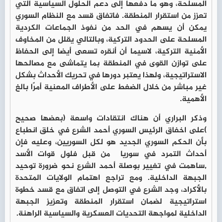
المسلحة، وهو ما دفعها إلى دعم الحلول السياسية التي
تعزز من استقرار المنطقة. فاتفاق قسد مع النظام السوري
يمكن أن يسهم في الحد من نفوذ الجماعات الكردية
المسلحة على الحدود التركية، وبالتالي يقلل من المخاوف
الأمنية التركية، لاسيما أن أنقره تسعى أيضا إلى الحفاظ
على توازن القوى في المنطقة بما يتماشى مع مصالحها
الاستراتيجية، ولهذا يعتبر دورها في تحريك الأحداث بشكل
غير مباشر من خلال الضغط على الأطراف المعنية أمرًا بالغ
الأهمية.
وذكر البراري أن هناك انتقادات واسعة (بعضها صحيح
)على اخفاق الرئيس السوري أحمد الشرع في خلق انطباع
بأن الحكم السوري الجديد هو لكل السوريين، وعليه فإن
أحداث التمرد في سوريا من قبل فلول قوات الأسد
,ساهمت في تغيير بوصلة أحمد الشرع نحو ضرورة توحيد
الجبهة الداخلية. ومع تراجع اهتمام الولايات المتحدة
بالأكراد، وجد الشرع في التوصل إلى اتفاق مع قسد خطوة
استراتيجية لضمان استقرار المنطقة وتعزيز الجبهة
الداخلية لمواجهة التحديات العسكرية والسياسية الراهنة.