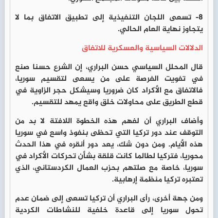
8- تسعى اللجان التنفيذية إلى تطبيق الاتفاق بما لا
يتجاوز نهاية العام الحالي.
الدلالات السياسية والعسكرية للاتفاق
قال المحلل السياسي حسن البراري، إن الشرع حسنا صنع
في تفويت الفرصة على من يسعى لتقسيم سوريا،
فالاتفاق مع الأكراد كان ضروريا وسيشكل حجر الزاوية في
قطع الطريق على محاولات خلق واقع يمهد للتقسيم.
وأضاف البراري أن لفهم هذه الخطوة اللافتة لا بد من
التوقف عند دور تركيا التي تحظى بنفوذ واسع في سوريا
هذه الأيام. ومن دون شك، يعد دور أنقره في هذا الحدث
محوريا، فتركيا لطالما كانت قلقة بشأن تحركات الأكراد في
سوريا، خاصة مع صلتهم بحزب العمال الكردستاني، الذي
تعتبره تركيا منظمة إرهابية.
ومن جهة أخرى، رأى البراري أن تركيا تسعى إلى ضمان عدم
تحول سوريا إلى قاعدة خلفية للنشاطات الكردية