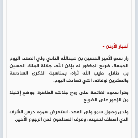
أخبار الأردن -
زار سمو الأمير الحسين بن عبدالله الثاني ولي العهد، اليوم
الجمعة، ضريح المغفور له بإذن الله، جلالة الملك الحسين
بن طلال، طيب الله ثراه، بمناسبة الذكرى السادسة
والعشرين لوفاته، التي تصادف اليوم.
وقرأ سموه الفاتحة على روح جلالته الطاهرة، ووضع إكليلا
من الزهور على الضريح.
ولدى وصول سمو ولي العهد، استعرض سموه حرس الشرف
الذي اصطف لتحيته، وعزف الصداحون لحن الرجوع الأخير.