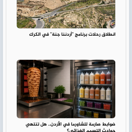
انطلاق رحلات برنامج "أردننا جنة" في الكرك
ضوابط صارمة للشاورما في الأردن.. هل تنتهي
حوادث التسمم الغذائي؟