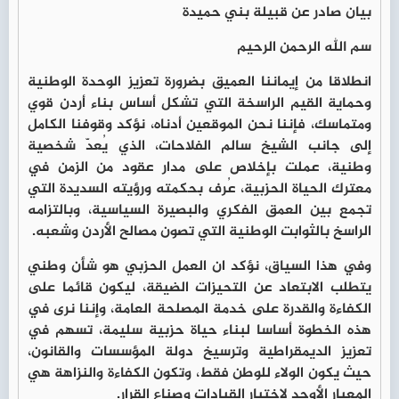
بيان صادر عن قبيلة بني حميدة
سم الله الرحمن الرحيم
انطلاقا من إيماننا العميق بضرورة تعزيز الوحدة الوطنية
وحماية القيم الراسخة التي تشكل أساس بناء أردن قوي
ومتماسك، فإننا نحن الموقعين أدناه، نؤكد وقوفنا الكامل
إلى جانب الشيخ سالم الفلاحات، الذي يُعدّ شخصية
وطنية، عملت بإخلاص على مدار عقود من الزمن في
معترك الحياة الحزبية، عُرف بحكمته ورؤيته السديدة التي
تجمع بين العمق الفكري والبصيرة السياسية، وبالتزامه
الراسخ بالثوابت الوطنية التي تصون مصالح الأردن وشعبه.
وفي هذا السياق، نؤكد ان العمل الحزبي هو شأن وطني
يتطلب الابتعاد عن التحيزات الضيقة، ليكون قائما على
الكفاءة والقدرة على خدمة المصلحة العامة، وإننا نرى في
هذه الخطوة أساسا لبناء حياة حزبية سليمة، تسهم في
تعزيز الديمقراطية وترسيخ دولة المؤسسات والقانون،
حيث يكون الولاء للوطن فقط، وتكون الكفاءة والنزاهة هي
المعيار الأوحد لاختيار القيادات وصناع القرار.