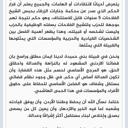
يتعرض أحيانًا لانتقادات أو اتهامات، والجميع يعلم أن قرار
الحكم الذي صدر عن محكمة جنايات الزرقاء بحبس الشيخ
الفلاحات 5 سنوات قابل للاستئناف، وهو حكم نتيجة تهم
موجهة للحزب وللشيخ الفلاحات بصفته الوظيفية بالحزب
وليست لشخصه أو قبيلته، وهذا يُظهر أهمية الفصل بين
الشخصيات القيادية والحزبية والمؤسسات التي يمثلونها
والقبيلة التي يمثلها.
ونحن في قبيلة بني حميدة، لدينا ايمان مطلق وراسخ بان
قضائنا الاردني المشهود له بالنزاهة والعدالة واحقاق
الحق، هو المرجع الأساسي لحسم مثل هذه القضايا، وأن
تكون العدالة أساس أي حكم، في ظل وجود نظام قضائي
مستقل وشفاف هو الضامن الأساسي للحفاظ على حقوق
الأفراد والمؤسسات في هذا الحمى الهاشمي.
ختاما، نسأل الله أن يحفظ وطننا الأردن، وأن يوفق قيادته
وشعبه لما فيه الخير والازدهار، وأن يعين كل من يسعى
بصدق وإخلاص لبناء مستقبل أكثر إشراقًا وعدالة.