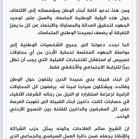
ومن هنا، ندعو كافة أبناء الوطن ومؤسساته إلى الالتفاف
حول هذه الرؤية الوطنية الجامعة، والعمل على توحيد
الجهود لتحقيق العدالة والمساواة، والابتعاد عن كل ما يعزز
التفرقة أو يضعف نسيجنا الوطني المتماسك.
كما نجدد دعوتنا الى جميع الشخصيات الوطنية إلى
مواصلة الجهود المخلصة لحماية الأردن من أي محاولات
تسييس أو استغلال للانتماءات القبلية التي يجب أن تظل
رمزًا للترابط الاجتماعي والأخلاقي فقط.
ان ابناء قبيلة بني حميدة الذين يلتفون حول الوطن
وقائده، ويشكلون سياجا امينا له، يرفضون كل المحاولات
الرامية لزعزعة استقراره او النيل من رجاله الشرفاء الانقياء
لاي حسابات كانت، داعين ابناء القبيلة الى تفويت الفرصة
على كل المغرضين والداعين للفتنة بين النسيج الاردني
الواحد.
ان الشيخ سالم الفلاحات وكونه يمثل حزب الشراكة
والإنقاذ يجعله ضمن دائرة العمل السياسي والجماعي الذي