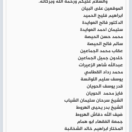
والسلام عليكم ورحمة الله وبركاته.
الموقعين على البيان
ابراهيم فليح الحميد
الدكتور فالح العوايدة
سليمان احمد العوايدة
محمد حسن الحيصة
سالم فالح الحيصة
عقاب محمد الجماعين
خلدون جميل الجماعين
عبدالله شاهر الزعيرات
محمد رداد القطامي
يوسف سليم اللوانسة
قدر يوسف الحويان
فايز محمد الحويان
الشيخ سرحان سليمان الشياب
الشيخ بدر يحيى الهروط
ضيف الله دفاش الهروط
جمعة الفقهاء ابو همام
المختار ابراهيم خالد الشخانبة