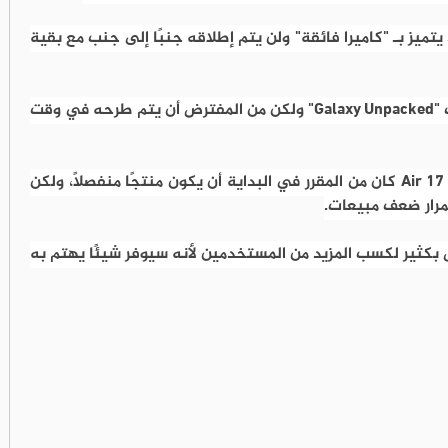
وعلى عكس آيفون 17 Air، يُقال إن S25 Slim يتميز بـ "كاميرا فائقة" ولن يتم إطلاقه جنبًا إلى جنب مع بقية
ومن المتوقع الكشف عنه هذا الشهر في حدث "Galaxy Unpacked" ولكن من المفترض أن يتم طرحه في وقت
ومن المثير للاهتمام أن التقرير يزعم أن آيفون 17 Air كان من المقرر في البداية أن يكون منتجًا منفصلاً، ولكن
17 Air لديه فرصة أفضل بكثير لكسب المزيد من المستخدمين لأنه سيوفر شيئًا يهتم به