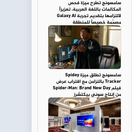
سامسونج تطرح ميزة فحص
المكالمات باللغة العربية، تعزيزاً
لالتزامها بتقديم تجربة Galaxy AI
مصمّمة خصيصاً للمنطقة
سامسونج تطلق ميزة Spidey
Tracker بالتزامن مع اقتراب عرض
فيلم Spider-Man: Brand New Day
من إنتاج سوني بيكتشرز