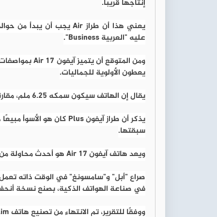
إنتاجها قريبًا.
عليه "العربية Business".
ومن المتوقع أن
يعطون الأولوية للجماليات.
يقال إن الهاتف سيكون سمكه 6.25 ملم، مقارنة بسمك 7.8 ملم لهاتف آيفون 16.
سبقتها.
ويعد هاتف آيفون 17 Air هو أحدث محاولة من "أبل" لنموذج جديد من آيفون يستهدف مكانة محددة.
صراع "أبل" و"سامسونغ" في الوقت ذاته تعمل 
في صناعة الهواتف الذكية، بصنع نسخة أنحف م
ووفقًا للتقرير، تم الانتهاء من تصنيع هاتف Galaxy S25 Slim عندما بدأت التسريبات عن آيفون 17 Air.