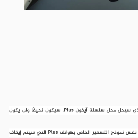
يبدو أن هاتف آيفون 17 Air، الذي سيحل محل سلسلة آيفون Plus، سيكون نحيفًا ولن يكون
ويكشف تقرير جديد أن آيفون 17 Air سيتبع نفس نموذج التسعير الخاص بهواتف Plus التي سيتم إيقاف