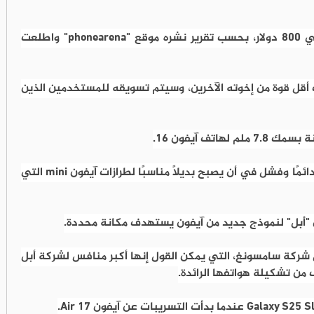
يعني هذا أن طراز Air يجب أن يبدأ من حوالي 800 دولار، بحسب تقرير نشره موقع "phonearena" واطلعت
 يتميز آيفون 17 Air بمواصفات أقل قوة من إخوته الآخرين، وسيتم تسويقه للمستخدمين الذين
يذكر أن طراز آيفون Plus كان هو الأسوأ مبيعًا دائمًا وفشل في أن يصبح بديلاً مناسبًا لطرازات آيفون mini التي
شركة سامسونغ، التي يمكن القول إنها أكبر منافس لشركة أبل
ن تشكيلة هواتفها الرائدة.