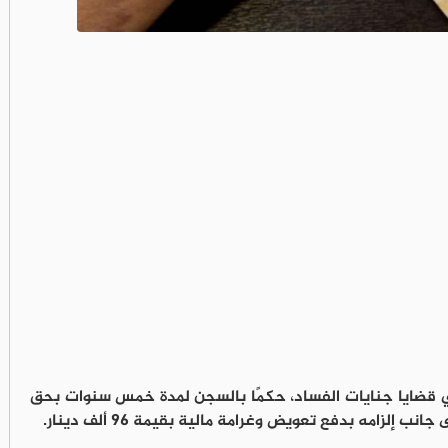
ي قضايا جنايات الفساد، حكمًا بالسجن لمدة خمس سنوات بحق
لزامه بدفع تعويض وغرامة مالية بقيمة 96 ألف دينار.