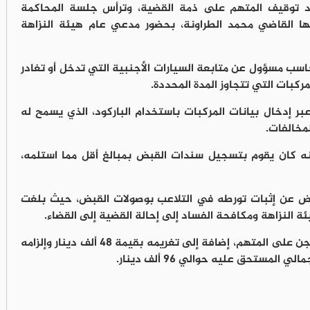
عد توقيف المتهم على ذمة القضية، وترأس جلسة المحاكمة
ا القاضي محمد الطراونة، بحضور مدعي عام هيئة النزاهة
ب مسؤول عن متابعة السيارات الأجنبية التي تدخل أو تغادر
ركبات التي تتجاوز المدة المحددة.
ر إدخال بيانات المركبات باستخدام الباركود، الذي يسمح له
مخالفات.
أنه كان يقوم بتسجيل سندات القبض بمبالغ أقل مما استلمه،
ض عن إثبات تورطه في التلاعب بوصولات القبض، حيث بلغت
وبناءً على الأدلة، أصدرت المحكمة حكمًا بالسجن على المتهم، إضافة إلى تغريمه بقيمة 48 ألف دينار وإلزامه
مستحق عليه حوالي 96 ألف دينار.