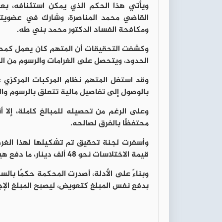
ويأتي هذا الحكم الذي يمكن استئنافه، ب
القاضي محمد المناصرة، وشارك في عضويته
ومكافحة الفساد الدكتور محمد بني طه.
وكشفت التحقيقات أن المتهم كان يعمل كمحاس
الحدود، ويتحصل على الغرامات والرسوم من الم
وقد استغل المتهم نظام المركبات المركزي عب
بالوصول إلى تفاصيل مالية تتعلق بالرسوم وال
وعلى الرغم من تحصيله للمبالغ كاملة، إلا 
محتفظًا بالفرق لصالحه.
وأسفرت لجنة تحقيق تم تشكيلها لهذا الغر
قيمة الاختلاسات نحو 48 ألف دينار، ما دفع هيئة النزاهة ومكافحة الفساد إلى إحالة القضية إلى القضاء.
بدفع نفس المبلغ كتعويض، ليصبح المبلغ الإجمالي ال