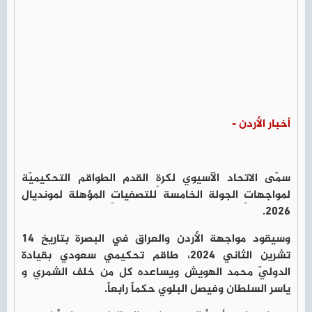
أخبار الأردن -
سمّى الاتحاد الآسيوي لكرةِ القدم الطواقم التحكيميّة
لمواجهاتِ الجولة الخامسة للتصفياتِ المؤهلة لمونديال
2026.
وسيقود مواجهة الأردن والعراق في البصرة بتاريخ 14
تشرين الثاني 2024، طاقم تحكيمي سعودي بقيادة
الدوليّ محمد الهويش ويساعده كل من خلف الشمري و
ياسر السلطان وفيصل البلوي حكماً رابعاً.