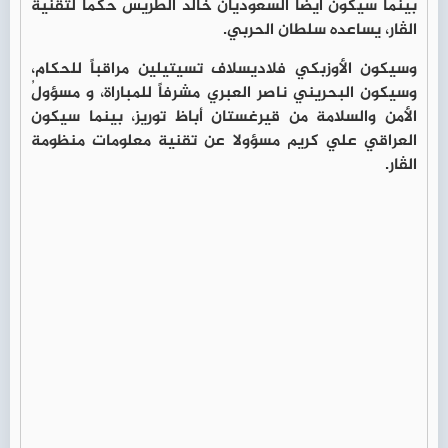
بينما سيكون أيضاً السعوديان خالد الطريس حكماً لتقنية
الڤار، يساعده سلطان الحربي.
وسيكون الأوزبكي فلاديسلاف تسيتيلين مراقباً للحكام،
وسيكون البحريني ناصر العبري مشرفاً للمباراة، و مسؤولُ
الأمن والسلامة من قيرغستان أباظ توريز، بينما سيكون
العراقي علي كريم مسؤولا عن تقنية معلومات منظومة
الڤار.