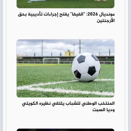
مونديال 2026: "الفيفا" يفتح إجراءات تأديبية بحق
الأرجنتين
المنتخب الوطني للشباب يلتقي نظيره الكويتي
وديا السبت