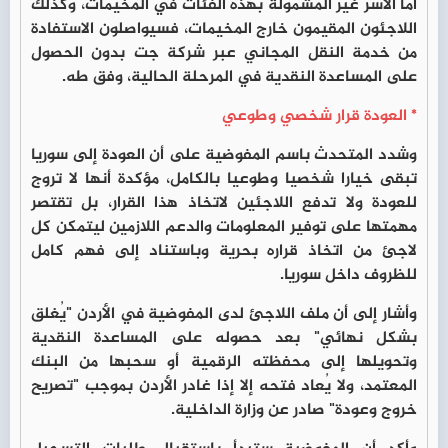
أما الأسر غير المشمولة بهذه الفئات في المخيمات، وكذلك
اللاجئون المقيمون خارج المخيمات، فسيواصلون الاستفادة
من خدمة النقل المجاني عبر شركة جت بدون الحصول
على المساعدة النقدية في المرحلة الحالية، وفق طه.
* العودة قرار شخصي وطوعي
وشدد المتحدث باسم المفوضية على أن العودة إلى سوريا
تبقى خيارا شخصيا وطوعيا بالكامل، مؤكدة أنها لا تروج
للعودة ولا تدفع اللاجئين لاتخاذ هذا القرار، بل تقتصر
مهمتها على توفير المعلومات والدعم اللازمين ليتمكن كل
لاجئ من اتخاذ قراره بحرية وباستناد إلى فهم كامل
للظروف داخل سوريا.
وأشار إلى أن ملف اللاجئ لدى المفوضية في الأردن "يُغلق
بشكل نهائي" بعد حصوله على المساعدة النقدية
وتحويلها إلى محفظته الرقمية أو سحبها من البنك
المعتمد، ولا يُعاد فتحه إلا إذا غادر الأردن بموجب "تصريح
خروج وعودة" صادر عن وزارة الداخلية.