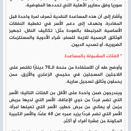
سوريا وفق معايير الأهلية التي تحددها المفوضية.
وأشار إلى أن هذه المساعدة النقدية تُصرف لمرة واحدة قبل
المغادرة، وتهدف إلى دعم الأسر في تغطية النفقات
الأساسية المرتبطة بالعودة مثل: تكاليف النقل، تجهيز
الوثائق الرسمية للازمة للسفر، شراء الأدوية والمستلزمات
الضرورية، أو تسديد الديون.
* الفئات المشمولة بالمساعدة
وأوضح طه أن الاستفادة من منحة الـ70 دينارًا تقتصر على
اللاجئين المسجلين في مخيمي الزعتري والأزرق، ممن
يحملون وثائق تسجيل سارية.
ويندرجون ضمن واحدة على الأقل من الفئات التالية؛ الأسر
التي تضم فردًا من ذوي الإعاقة، الأسر التي لديها مريض
مزمن أو يعاني من مرض خطير، الأسر التي تعيلها امرأة،
الأسر التي تضم فردًا يزيد عمره عن 60 عامًا، والأسر الكبيرة
المكونة من عشرة أفراد أو أكثر.