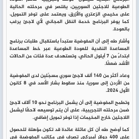
الطوعية للاجئين السوريين، يقتصر في مرحلته الحالية
على مخيمي الزعتري والأزرق، ويعتمد على توفر التمويل،
كما يوفر البرنامج خدمة النقل المجاني لأي لاجئ يرغب
بالعودة.
وأشار طه إلى أن المفوضية ستبدأ باستقبال طلبات برنامج
المساعدة النقدية للعودة الطوعية عبر خط المساعدة
ابتداءً من 7 أيلول الحالي، وتستهدف عدة فئات من الحالات
الأشد ضعفًا.
وعاد أكثر من 140 ألف لاجئ سوري مسجّلين لدى المفوضية
من الأردن إلى سوريا، منذ سقوط بشار الأسد في 8 كانون
الأول 2024.
وتطمح المفوضية إلى أن يشمل البرنامج نحو 10 آلاف لاجئ
ضمن مرحلته التجريبية، على أن يتم توسيعه لاحقًا ليشمل
اللاجئين خارج المخيمات إذا توفر تمويل إضافي.
كما أوضح طه أن كل عائلة عائدة قد تكون مؤهلة للحصول
على 400 دولار أميركي تصرف في مكاتب المفوضية في