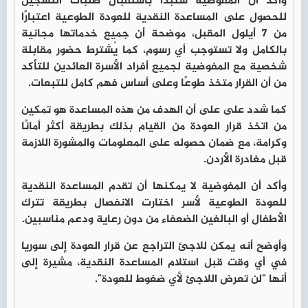
وأكد أن المفوضية ستبدأ باستقبال طلبات التسجيل
للحصول على المساعدة النقدية للعودة الطوعية اعتبارًا
من 7 أيلول المقبل، موضحة أن جميع خدماتها مجانية
بالكامل ولا تستوجب أي رسوم، كما يُشترط حضور مقابلة
شخصية مع المفوضية لجميع أفراد الأسرة العائدين للتأكد
من أن القرار متخذ طوعًا وعلى أساس فهم كامل للتبعات.
كما شدد على على أن الهدف من هذه المساعدة هو تمكين
من اتخذ قرار العودة من القيام بذلك بطريقة أكثر أمانًا
وكرامة، مع ضمان حصوله على المعلومات والمشورة اللازمة
قبل مغادرة الأردن.
وأكد أن المفوضية لا يمكنها أن تقدم المساعدة النقدية
للعودة الطوعية لأسر اختارت الانفصال بطريقة تترك
الأطفال أو البالغين الضعفاء من دون رعاية ودعم مناسبين.
وأوضح أنه يمكن للاجئ التراجع عن قرار العودة إلى سوريا
في أي وقت قبل استلام المساعدة النقدية، مشيرة إلى
أنها "لن تعرض اللاجئ لأي ضغوط للعودة".