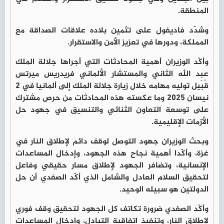
المنطقة.
وشدّد فاديفول على تثمين بلاده علاقات الصداقة مع
المملكة، ودورها في تعزيز الأمن والاستقرار.
وأكّد الوزيران أهمية المحادثات التي أجراها جلالة الملك
عبد الله الثاني والمستشار الألماني فريدريس ميرتس
قُبَيل توليه مهامه خلال زيارة جلالة الملك إلى ألمانيا في 2
نيسان 2025 وما عكسته هذه المحادثات من حرص مشترك
على توسعة التعاون الثنائي والتنسيق في جهود حل
الأزمات الإقليمية.
وبحث الوزيران جهود التوصل لوقف دائم لإطلاق النار في
غزة، وأكّدا أهمية نجاح هذه الجهود، وإدخال المساعدات
الإنسانية، وتضافر الجهود لإطلاق مسار حقيقي وفاعل
لتحقيق السلام العادل والشامل الذي أكّد الصفدي أن حل
الدولتين هو سبيله الوحيد.
وأكّد الصفدي ضرورة تكاتف كل الجهود لتحقيق وقف فوري
لإطلاق النار، وتنفيذ اتفاقية التبادل، وإدخال المساعدات